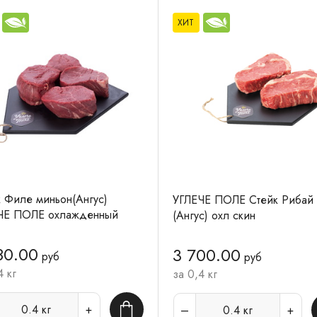
ХИТ
 Филе миньон(Ангус)
УГЛЕЧЕ ПОЛЕ Стейк Рибай
ЧЕ ПОЛЕ охлажденный
(Ангус) охл скин
80.00
3 700.00
руб
руб
4 кг
за 0,4 кг
0.4
кг
0.4
кг
В корзину