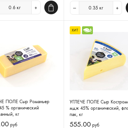
0.6
кг
0.35
кг
В корзину
ХИТ
ЧЕ ПОЛЕ Сыр Романьер
УГЛЕЧЕ ПОЛЕ Сыр Костром
45 % органический
мдж 45% органический, фло
анный, кг
пак, кг
.00
555.00
руб
руб