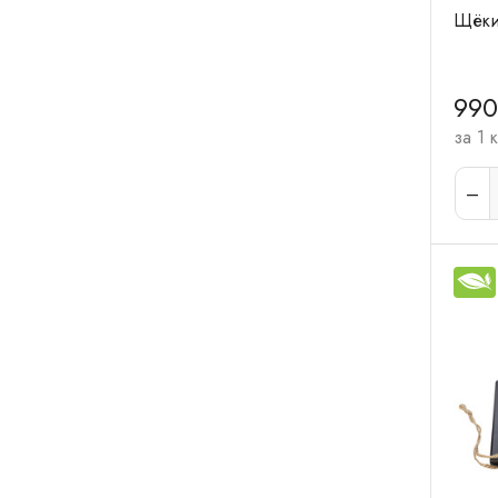
Щёки 
990
за 1 к