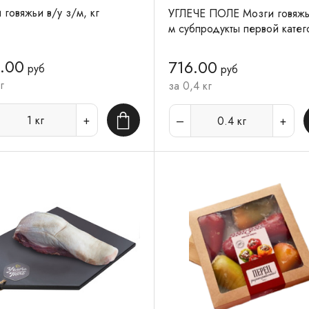
говяжьи в/у з/м, кг
УГЛЕЧЕ ПОЛЕ Мозги говяжь
м субпродукты первой кате
.00
716.00
руб
руб
г
за 0,4 кг
1
кг
0.4
кг
В корзину