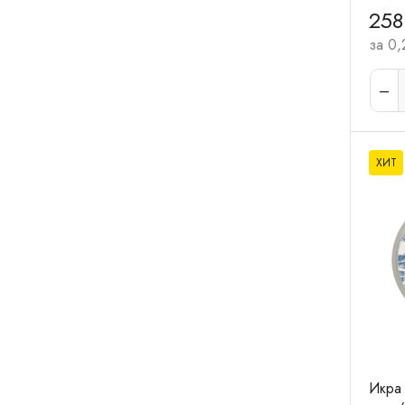
258
за 0,
ХИТ
Икра 