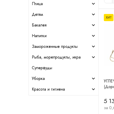
Птица
Детям
ХИТ
Бакалея
Напитки
Замороженные продукты
Рыба, морепродукты, икра
Суперфуды
Уборка
УГЛЕ
(Дорс
Красота и гигиена
5 1
за 0,