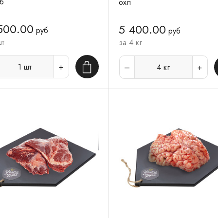
б
охл
500.00
5 400.00
руб
руб
шт
за 4 кг
1
шт
4
кг
В корзину