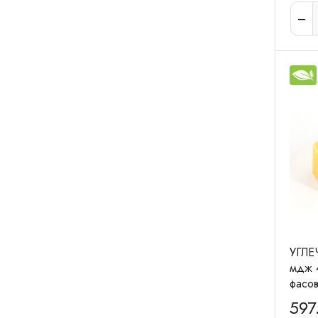
УГЛЕ
мдж 
фасов
597