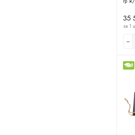
гр ж/
35 
за 1 