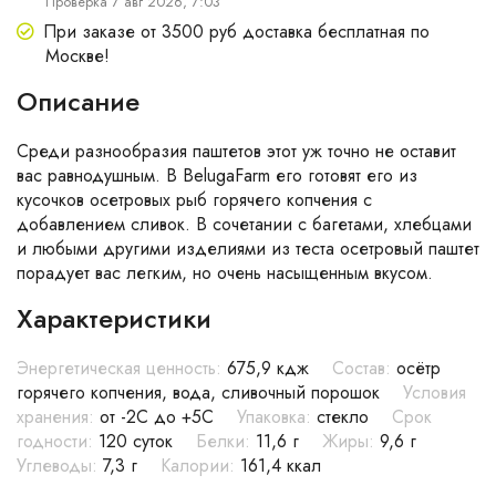
Проверка 7 авг 2026, 7:03
При заказе от 3500 руб доставка бесплатная по
Москве!
Описание
Среди разнообразия паштетов этот уж точно не оставит
вас равнодушным. В BelugaFarm его готовят его из
кусочков осетровых рыб горячего копчения с
добавлением сливок. В сочетании с багетами, хлебцами
и любыми другими изделиями из теста осетровый паштет
порадует вас легким, но очень насыщенным вкусом.
Характеристики
Энергетическая ценность:
675,9 кдж
Состав:
осётр
горячего копчения, вода, сливочный порошок
Условия
хранения:
от -2С до +5С
Упаковка:
стекло
Срок
годности:
120 суток
Белки:
11,6 г
Жиры:
9,6 г
Углеводы:
7,3 г
Калории:
161,4 ккал