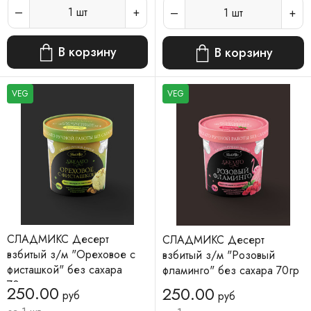
1
шт
1
шт
В корзину
В корзину
VEG
VEG
СЛАДМИКС Десерт
СЛАДМИКС Десерт
взбитый з/м "Ореховое с
взбитый з/м "Розовый
фисташкой" без сахара
фламинго" без сахара 70гр
70гр
250.00
250.00
руб
руб