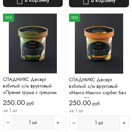
В корзину
VEG
VEG
СЛАДМИКС Десерт
СЛАДМИКС Десерт
взбитый з/м фруктовый
взбитый з/м фруктовый
«Пряная груша с грецким
«Манго-Манго» сорбет без
орехом и эстрагоном»
сахара 70гр
250.00
250.00
руб
руб
сорбет без сахара 70гр
за 1 шт
за 1 шт
1
шт
1
шт