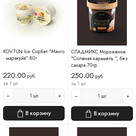
KOVTUN Ice Сорбет "Манго
СЛАДМИКС Мороженое
- маракуйя" 80г
"Соленая карамель ", без
сахара 70гр
220.00
250.00
руб
руб
за 1 шт
за 1 шт
1
шт
1
шт
В корзину
В корзину