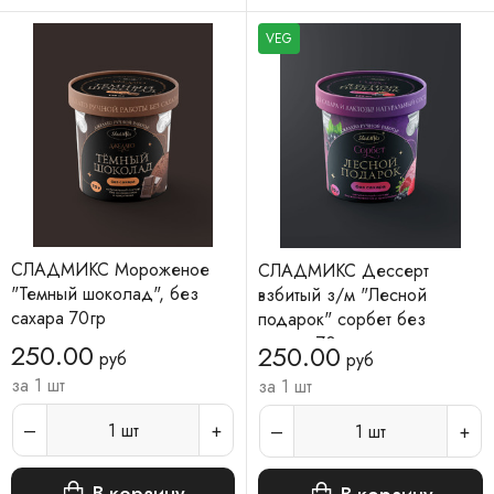
VEG
СЛАДМИКС Мороженое
СЛАДМИКС Дессерт
"Темный шоколад", без
взбитый з/м "Лесной
сахара 70гр
подарок" сорбет без
сахара 70гр
250.00
250.00
руб
руб
за 1 шт
за 1 шт
1
шт
1
шт
В корзину