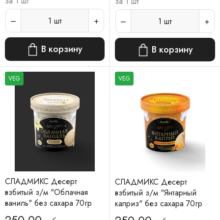
за 1 шт
за 1 шт
1
шт
1
шт
В корзину
В корзину
VEG
VEG
СЛАДМИКС Десерт
СЛАДМИКС Десерт
взбитый з/м "Облачная
взбитый з/м "Янтарный
ваниль" без сахара 70гр
каприз" без сахара 70гр
250.00