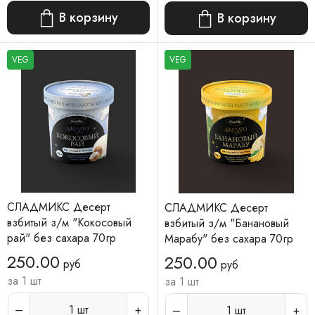
В корзину
В корзину
VEG
VEG
СЛАДМИКС Десерт
СЛАДМИКС Десерт
взбитый з/м "Кокосовый
взбитый з/м "Банановый
рай" без сахара 70гр
Марабу" без сахара 70гр
250.00
250.00
руб
руб
за 1 шт
за 1 шт
1
шт
1
шт