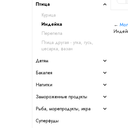
Птица
Курица
Индейка
←
Мол
Индей
Перепела
Птица другая - утка, гусь,
цесарка, фазан
Детям
Бакалея
Напитки
Замороженные продукты
Рыба, морепродукты, икра
Суперфуды