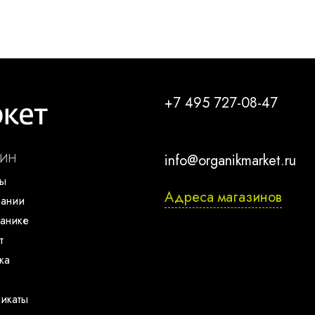
+7 495 727-08-47
ЗИН
info@organikmarket.ru
ты
Адреса магазинов
пании
анике
т
ка
икаты