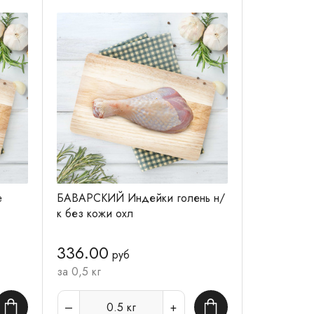
е
БАВАРСКИЙ Индейки голень н/
к без кожи охл
336.00
руб
за 0,5 кг
0.5
кг
В корзину
В корзину