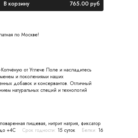
В корзину
765.00
руб
латная по Москве!
-Копчёную от Углече Поле и насладитесь
еменем и поколениями наших
венных добавок и консервантов. Отличный
анием натуральных специй и технологий
поваренная пищевая, нитрит натрия, фиксатор
 до +4С
Срок годности:
15 суток
Белки:
16