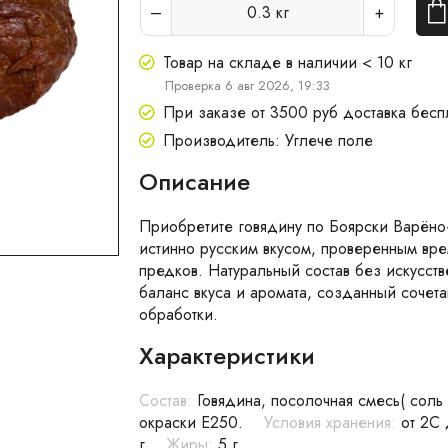
0.3
кг
Товар на складе в наличии < 10 кг
Проверка 6 авг 2026, 19:33
При заказе от 3500 руб доставка бесп
Производитель: Углече поле
Описание
Приобретите говядину по Боярски Варёно
истинно русским вкусом, проверенным вр
предков. Натуральный состав без искусст
баланс вкуса и аромата, созданный сочет
обработки.
Характеристики
Состав:
Говядина, посолочная смесь( соль 
окраски Е250.
Условия хранения:
от 2С
г
Жиры:
5 г