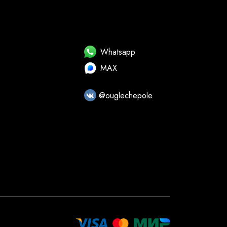
Whatsapp
MAX
@ouglechepole