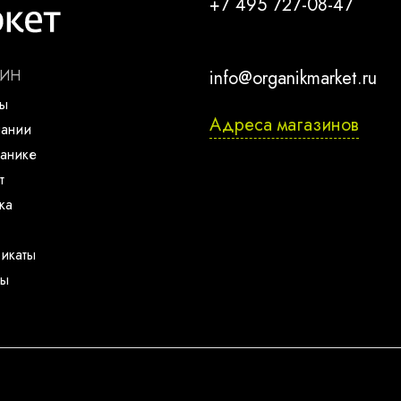
+7 495 727-08-47
ЗИН
info@organikmarket.ru
ты
Адреса магазинов
пании
анике
т
ка
икаты
ты