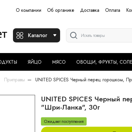
О компании
Об органике
Доставка
Оплата
Ко
Каталог
ОДУКТЫ
ЯЙЦО
МЯСО
ОВОЩИ, ФРУКТЫ, СОЛ
Приправы
UNITED SPICES Черный перец горошком, Пре
UNITED SPICES Черный пе
"Шри-Ланка", 30г
Ожидает поступления