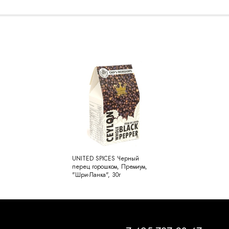
UNITED SPICES Черный
перец горошком, Премиум,
"Шри-Ланка", 30г