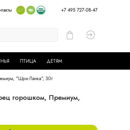
нтакты
+7 495 727-08-47
Вход
ЕНЬЯ
ПТИЦА
ДЕТЯМ
миум, "Шри-Ланка", 30г
рец горошком, Премиум,