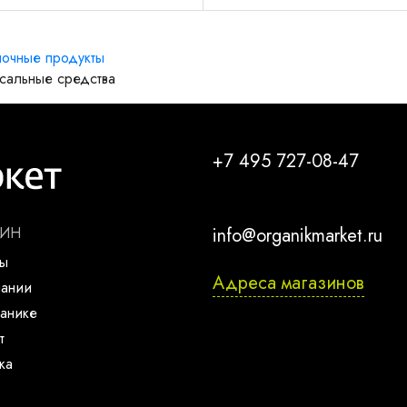
очные продукты
сальные средства
+7 495 727-08-47
ЗИН
info@organikmarket.ru
ты
Адреса магазинов
пании
анике
т
ка