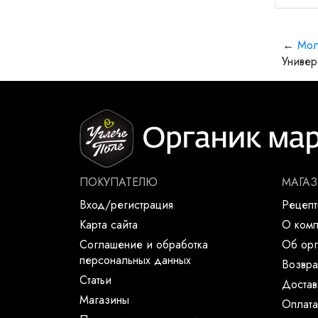
←
Мол
Универ
ПОКУПАТЕЛЮ
МАГА
Вход/регистрация
Рецеп
Карта сайта
О ком
Соглашение и обработка
Об орг
персональных данных
Возвра
Статьи
Достав
Магазины
Оплата