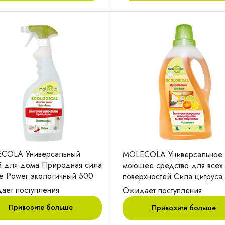
COLA Универсальный
MOLECOLA Универсальное
й для дома Природная сила
моющее средство для всех
re Power экологичный 500
поверхностей Сила цитруса
мл
ает поступления
Ожидает поступления
Привозите больше
Привозите больше