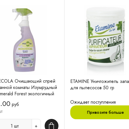
COLA Очищающий спрей
ETAMINE Уничтожитель запа
ванной комнаты Изумрудный
для пылесосов 50 гр
merald Forest экологичный
мл
.00
Ожидает поступления
руб
шт
Привозите больше
1
шт
В корзину