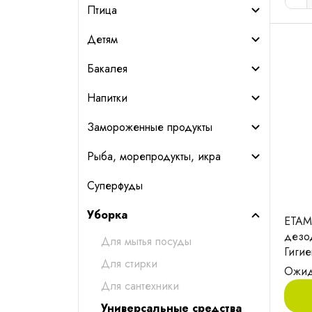
Птица
Детям
Бакалея
Напитки
Замороженные продукты
Рыба, морепродукты, икра
Суперфуды
Уборка
ETAM
дезо
Для мытья посуды
Гигие
Для стирки
Ожид
Для сантехники
Универсальные средства