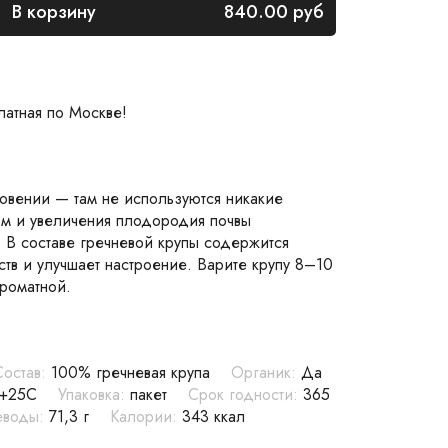
В корзину
840.00
руб
латная по Москве!
овении — там не используются никакие
м и увеличения плодородия почвы
 В составе гречневой крупы содержится
тв и улучшает настроение. Варите крупу 8–10
ароматной.
Состав:
100% гречневая крупа
Органик:
Да
 +25С
Упаковка:
пакет
Срок годности:
365
еводы:
71,3 г
Калории:
343 ккал