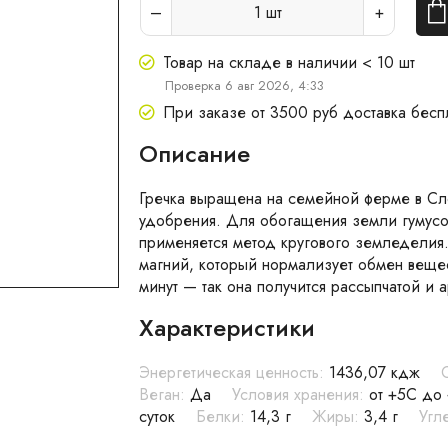
1
шт
Товар на складе в наличии < 10 шт
Проверка 6 авг 2026, 4:33
При заказе от 3500 руб доставка бесп
Описание
Гречка выращена на семейной ферме в Сл
удобрения. Для обогащения земли гумусо
применяется метод кругового земледелия.
магний, который нормализует обмен вещес
минут — так она получится рассыпчатой и 
Характеристики
Энергетическая ценность:
1436,07 кдж
Веган:
Да
Условия хранения:
от +5C до
суток
Белки:
14,3 г
Жиры:
3,4 г
Угл