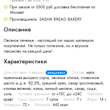
Проверка 9 авг 2026, 9:33
При заказе от 3500 руб доставка бесплатная по
Москве!
Производитель: SASHA BREAD BAKERY
Описание
Овсяное печенье - настоящий хит наших маленьких
покупателей. Не только полезное, но и вкусное
лакомство на каждый день!
Характеристики
Дни поставок с фермы:
Состав:
мука
ежедневно
пшеничная высшего сорта, овсяные хлопья, сливочное
масло м.д.ж. 82,5%, грецкий орех, сахар тростниковый,
клюква вяленая, изюм, яичный меланж, сахар, сода,
соль.
Условия хранения:
от +15С до +24С
Упаковка:
крафт
Срок годности:
7 суток
Белки:
7 г
Жиры:
14 г
Углеводы:
72 г
Калории:
442 ккал