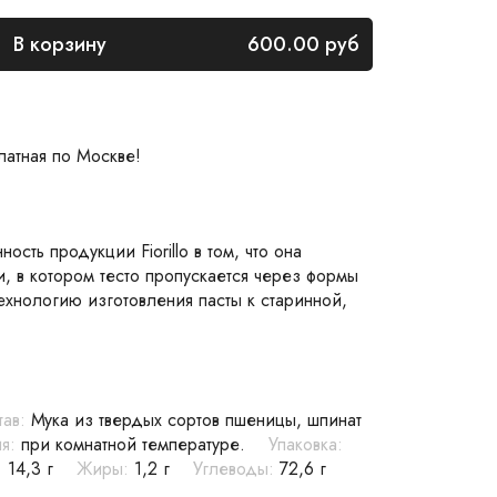
В корзину
600.00
руб
латная по Москве!
сть продукции Fiorillo в том, что она
, в котором тесто пропускается через формы
ехнологию изготовления пасты к старинной,
тав:
Мука из твердых сортов пшеницы, шпинат
я:
при комнатной температуре.
Упаковка:
:
14,3 г
Жиры:
1,2 г
Углеводы:
72,6 г