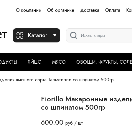
О компании
Об органике
Доставка
Оплата
Ко
Каталог
ОДУКТЫ
ЯЙЦО
МЯСО
ОВОЩИ, ФРУКТЫ, СОЛ
изделия высшего сорта Тальятелле со шпинатом 500гр
Fiorillo Макаронные издел
со шпинатом 500гр
600.00
руб / шт