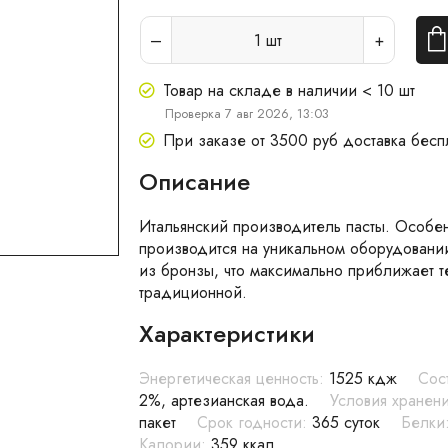
1
шт
Товар на складе в наличии < 10 шт
Проверка 7 авг 2026, 13:03
При заказе от 3500 руб доставка бесп
Описание
Итальянский производитель пасты. Особенно
производится на уникальном оборудовании
из бронзы, что максимально приближает т
традиционной.
Характеристики
Энергетическая ценность:
1525 кдж
Сос
2%, артезианская вода.
Условия хранени
пакет
Срок годности:
365 суток
Белки
Калории:
359 ккал