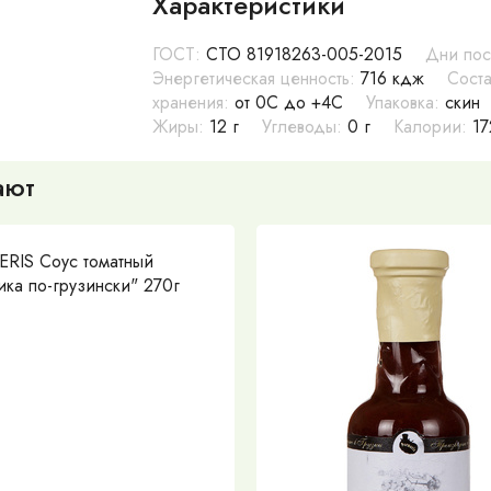
Характеристики
ГОСТ:
СТО 81918263-005-2015
Дни пос
Энергетическая ценность:
716 кдж
Соста
хранения:
от 0С до +4С
Упаковка:
скин
Жиры:
12 г
Углеводы:
0 г
Калории:
17
ают
RIS Соус томатный
ка по-грузински" 270г