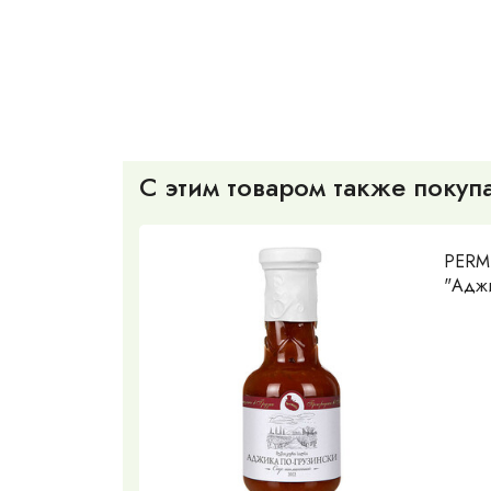
С этим товаром также покуп
PERME
"Аджи