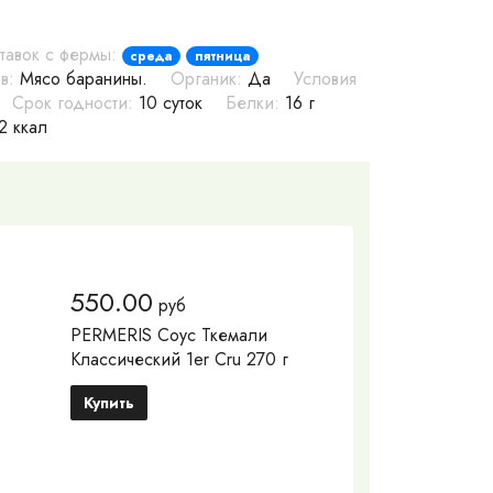
тавок с фермы:
среда
пятница
в:
Мясо баранины.
Органик:
Да
Условия
Срок годности:
10 суток
Белки:
16 г
2 ккал
550.00
руб
PERMERIS Соус Ткемали
Классический 1er Cru 270 г
Купить