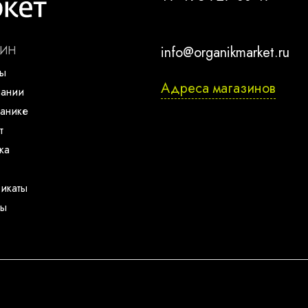
ЗИН
info@organikmarket.ru
ты
Адреса магазинов
пании
анике
т
ка
икаты
ты