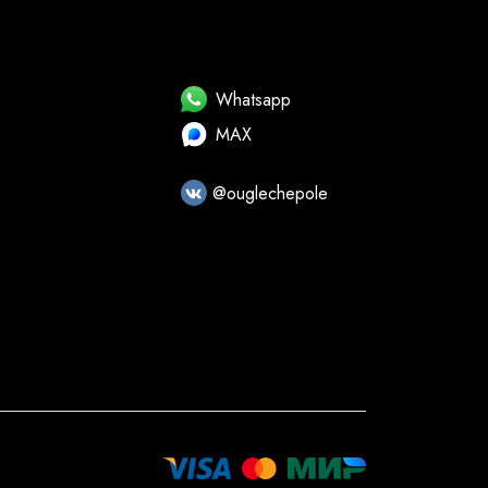
Whatsapp
MAX
@ouglechepole