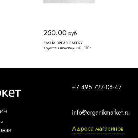
250.00
руб
SASHA BREAD BAKERY
Круассан шоколадный, 110г
+7 495 727-08-47
ЗИН
info@organikmarket.ru
ты
Адреса магазинов
пании