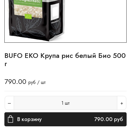
BUFO EKO Крупа рис белый Био 500
г
790.00
руб / шт
1
шт
В корзину
790.00
руб