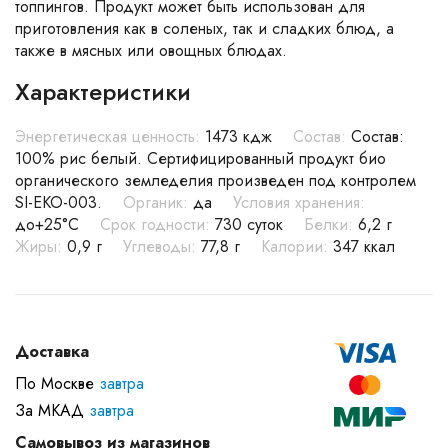
топпингов. Продукт может быть использован для
приготовления как в соленых, так и сладких блюд, а
также в мясных или овощных блюдах.
Характеристики
Энергетическая ценность:
1473 кдж
Состав:
Состав:
100% рис белый. Сертифицированный продукт био
органического земледелия произведен под контролем
SI-EKO-003.
Органик:
да
Условия хранения:
до+25°С
Срок годности:
730 суток
Белки:
6,2 г
Жиры:
0,9 г
Углеводы:
77,8 г
Калории:
347 ккал
Доставка
По Москве
завтра
За МКАД
завтра
Самовывоз из магазинов