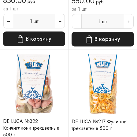
650.00
550.00
руб
руб
за 1 шт
за 1 шт
1
шт
1
шт
В корзину
В корзину
DE LUCA №322
DE LUCA №217 Фузилли
Кончиглиони трехцветные
трёхцветные 500 г
500 г