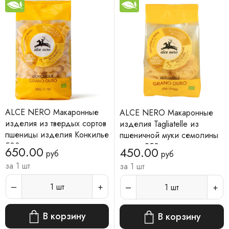
ALCE NERO Макаронные
ALCE NERO Макаронные
изделия из твердых сортов
изделия Tagliatelle из
пшеницы изделия Конкилье
пшеничной муки семолины
500 г
дурум 250 г
650.00
450.00
руб
руб
за 1 шт
за 1 шт
1
шт
1
шт
В корзину
В корзину