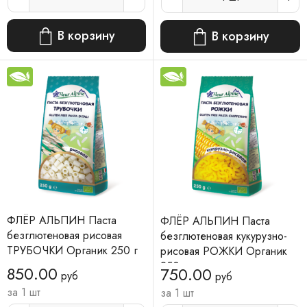
В корзину
В корзину
ФЛЁР АЛЬПИН Паста
ФЛЁР АЛЬПИН Паста
безглютеновая рисовая
безглютеновая кукурузно-
ТРУБОЧКИ Органик 250 г
рисовая РОЖКИ Органик
250 г
850.00
750.00
руб
руб
за 1 шт
за 1 шт