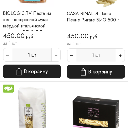
BIOLOGIC.TV Паста из
CASA RINALDI Паста
цельнозерновой муки
Пенне Ригате БИО 500 г
твёрдой итальянской
пшеницы PENNE Био,
450.00
450.00
руб
руб
Веган 500г.
за 1 шт
за 1 шт
1
шт
1
шт
В корзину
В корзину