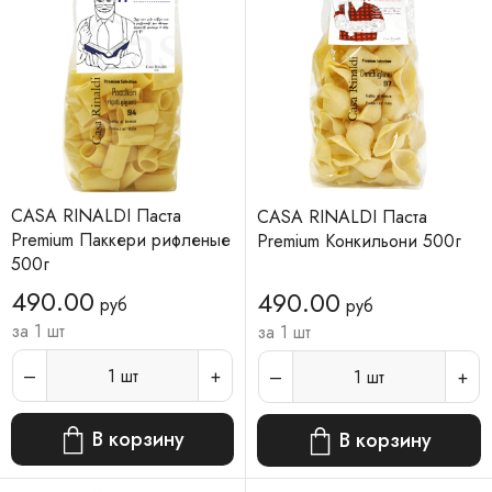
CASA RINALDI Паста
CASA RINALDI Паста
Premium Паккери рифленые
Premium Конкильони 500г
500г
490.00
490.00
руб
руб
за 1 шт
за 1 шт
1
шт
1
шт
В корзину
В корзину