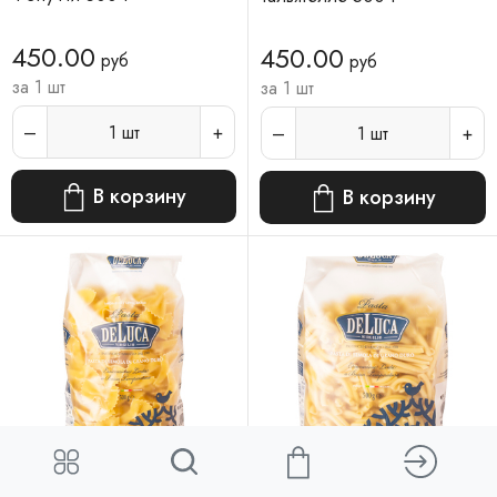
450.00
450.00
руб
руб
за 1 шт
за 1 шт
1
шт
1
шт
В корзину
В корзину
DE LUCA №091 Фарфалле
DE LUCA №068 Казарече