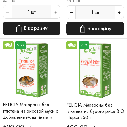
за 1 шт
за 1 шт
1
шт
1
шт
В корзину
В корзину
VEG
VEG
FELICIA Макароны без
FELICIA Макароны без
глютена из рисовой муки с
глютена из бурого риса BIO
добавлением шпината и
Перья 250 г
томатов BIO Спиральки 250
690.00