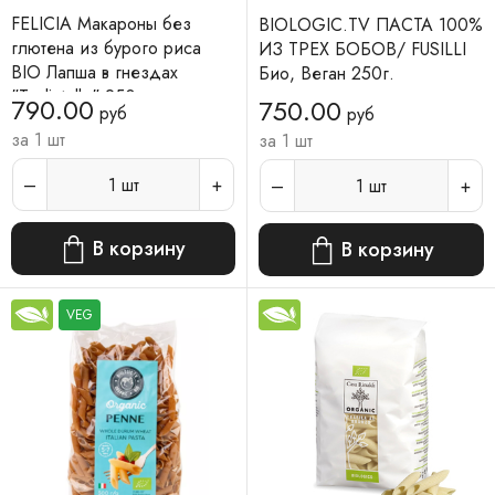
FELICIA Макароны без
BIOLOGIC.TV ПАСТА 100%
глютена из бурого риса
ИЗ ТРЕХ БОБОВ/ FUSILLI
BIO Лапша в гнездах
Био, Веган 250г.
"Tagliatelle" 250 г
790.00
750.00
руб
руб
за 1 шт
за 1 шт
1
шт
1
шт
В корзину
В корзину
VEG