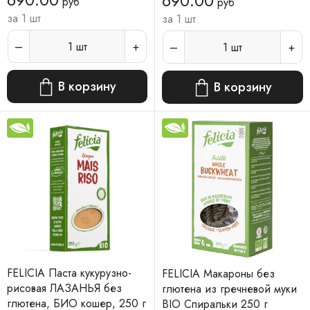
690.00
руб
руб
г
за 1 шт
за 1 шт
1
шт
1
шт
В корзину
В корзину
FELICIA Паста кукурузно-
FELICIA Макароны без
рисовая ЛАЗАНЬЯ без
глютена из гречневой муки
глютена, БИО кошер, 250 г
BIO Спиральки 250 г