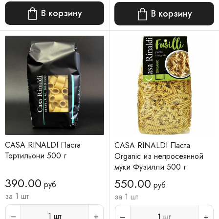
В корзину
В корзину
CASA RINALDI Паста
CASA RINALDI Паста
Тортильони 500 г
Organic из непросеянной
муки Фузилли 500 г
390.00
550.00
руб
руб
за 1 шт
за 1 шт
1
шт
1
шт