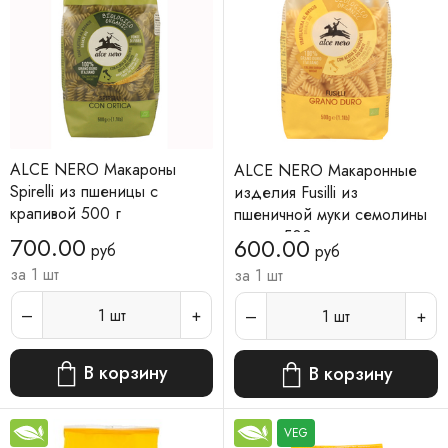
ALCE NERO Макароны
ALCE NERO Макаронные
Spirelli из пшеницы с
изделия Fusilli из
крапивой 500 г
пшеничной муки семолины
дурум 500 г
700.00
600.00
руб
руб
за 1 шт
за 1 шт
1
шт
1
шт
В корзину
В корзину
VEG