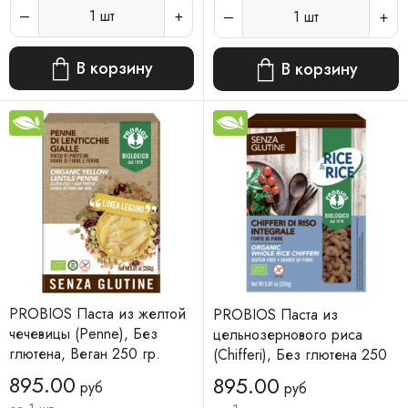
1
шт
1
шт
В корзину
В корзину
PROBIOS Паста из желтой
PROBIOS Паста из
чечевицы (Penne), Без
цельнозернового риса
глютена, Веган 250 гр.
(Chifferi), Без глютена 250
гр.
895.00
895.00
руб
руб