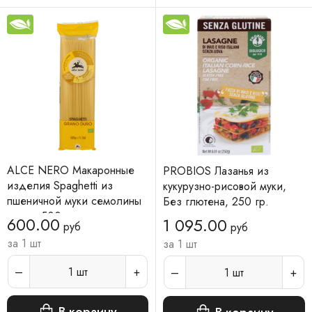
ALCE NERO Макаронные
PROBIOS Лазанья из
изделия Spaghetti из
кукурузно-рисовой муки,
пшеничной муки семолины
Без глютена, 250 гр.
дурум 500 г
600.00
1 095.00
руб
руб
за 1 шт
за 1 шт
1
шт
1
шт
В корзину