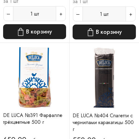
за 1 шт
за 1 шт
1
шт
1
шт
В корзину
В корзину
DE LUCA №391 Фарфалле
DE LUCA №404 Спагетти с
трёхцветные 500 г
чернилами каракатицы 500
г