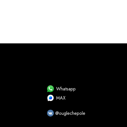
Whatsapp
MAX
@ouglechepole