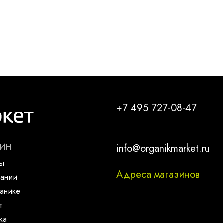
+7 495 727-08-47
ЗИН
info@organikmarket.ru
ты
Адреса магазинов
пании
анике
т
ка