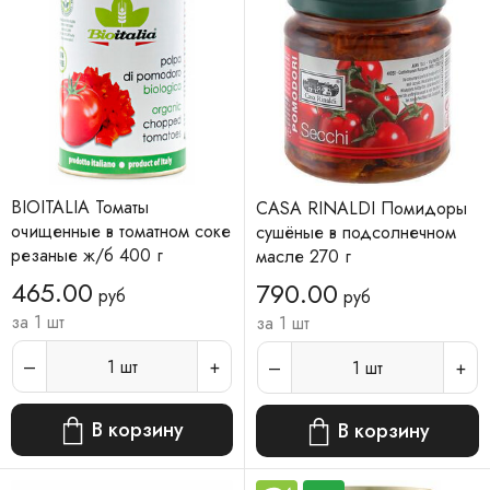
BIOITALIA Томаты
CASA RINALDI Помидоры
очищенные в томатном соке
сушёные в подсолнечном
резаные ж/б 400 г
масле 270 г
465.00
790.00
руб
руб
за 1 шт
за 1 шт
1
шт
1
шт
В корзину
В корзину