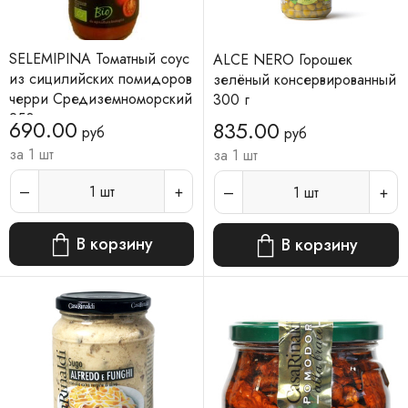
SELEMIPINA Томатный соус
ALCE NERO Горошек
из сицилийских помидоров
зелёный консервированный
черри Средиземноморский
300 г
250 г
690.00
835.00
руб
руб
за 1 шт
за 1 шт
1
шт
1
шт
В корзину
В корзину