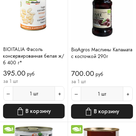
BIOITALIA Фасоль
BioAgros Маслины Каламата
консервированная белая ж/
с косточкой 290г
б 400 г*
395.00
700.00
руб
руб
за 1 шт
за 1 шт
1
шт
1
шт
В корзину
В корзину