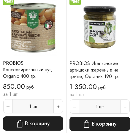
PROBIOS
PROBIOS Итальянские
Консервированный нут,
артишоки жаренные на
Organic 400 гр.
гриле, Органик 190 гр.
850.00
1 350.00
руб
руб
за 1 шт
за 1 шт
1
шт
1
шт
В корзину
В корзину