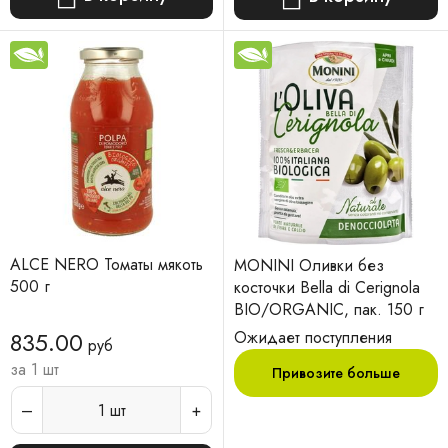
ALCE NERO Томаты мякоть
MONINI Оливки без
500 г
косточки Bella di Cerignola
BIO/ORGANIC, пак. 150 г
835.00
Ожидает поступления
руб
за 1 шт
Привозите больше
1
шт