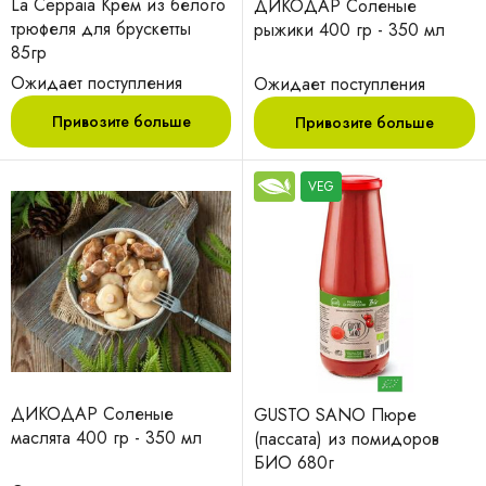
La Ceppaia Крем из белого
ДИКОДАР Соленые
трюфеля для брускетты
рыжики 400 гр - 350 мл
85гр
Ожидает поступления
Ожидает поступления
Привозите больше
Привозите больше
VEG
ДИКОДАР Соленые
GUSTO SANO Пюре
маслята 400 гр - 350 мл
(пассата) из помидоров
БИО 680г