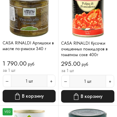
CASA RINALDI Артишоки в
CASA RINALDI Кусочки
масле по-римски 340 г
очищенных помидоров в
томатном соке 400г
1 790.00
295.00
руб
руб
за 1 шт
за 1 шт
1
шт
1
шт
В корзину
В корзину
VEG