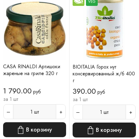
VEG
CASA RINALDI Артишоки
BIOITALIA Горох нут
жареные на гриле 320 г
консервированный ж/б 400
г
1 790.00
390.00
руб
руб
за 1 шт
за 1 шт
1
шт
1
шт
В корзину
В корзину