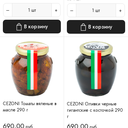
1
шт
1
шт
В корзину
В корзину
CEZONI Томаты вяленые в
CEZONI Оливки черные
масле 290 г
гигантские с косточкой 290
г
690.00
690.00
руб
руб