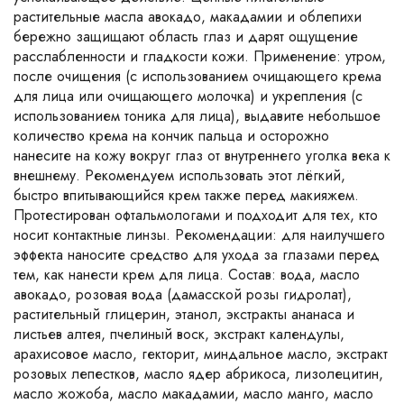
растительные масла авокадо, макадамии и облепихи
бережно защищают область глаз и дарят ощущение
расслабленности и гладкости кожи. Применение: утром,
после очищения (с использованием очищающего крема
для лица или очищающего молочка) и укрепления (с
использованием тоника для лица), выдавите небольшое
количество крема на кончик пальца и осторожно
нанесите на кожу вокруг глаз от внутреннего уголка века к
внешнему. Рекомендуем использовать этот лёгкий,
быстро впитывающийся крем также перед макияжем.
Протестирован офтальмологами и подходит для тех, кто
носит контактные линзы. Рекомендации: для наилучшего
эффекта наносите средство для ухода за глазами перед
тем, как нанести крем для лица. Состав: вода, масло
авокадо, розовая вода (дамасской розы гидролат),
растительный глицерин, этанол, экстракты ананаса и
листьев алтея, пчелиный воск, экстракт календулы,
арахисовое масло, гекторит, миндальное масло, экстракт
розовых лепестков, масло ядер абрикоса, лизолецитин,
масло жожоба, масло макадамии, масло манго, масло