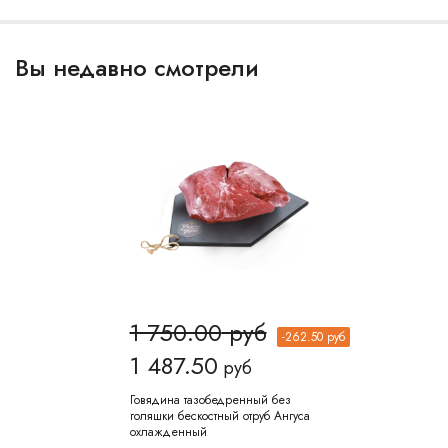
Вы недавно смотрели
1 750.00
руб
-
262.50
руб
1 487.50
руб
Говядина тазобедренный без
голяшки бескостный отруб Ангуса
охлажденный