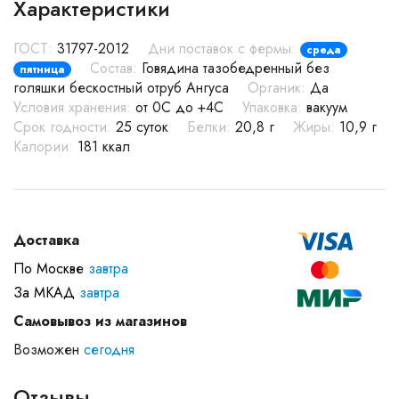
Характеристики
ГОСТ:
31797-2012
Дни поставок с фермы:
среда
Состав:
Говядина тазобедренный без
пятница
голяшки бескостный отруб Ангуса
Органик:
Да
Условия хранения:
от 0С до +4С
Упаковка:
вакуум
Срок годности:
25 суток
Белки:
20,8 г
Жиры:
10,9 г
Калории:
181 ккал
Доставка
По Москве
завтра
За МКАД
завтра
Самовывоз из магазинов
Возможен
сегодня
Отзывы