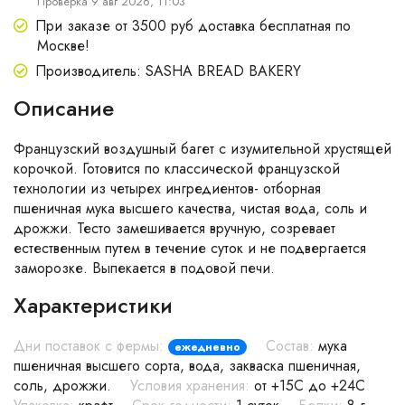
Проверка 9 авг 2026, 11:03
При заказе от 3500 руб доставка бесплатная по
Москве!
Производитель: SASHA BREAD BAKERY
Описание
Французский воздушный багет с изумительной хрустящей
корочкой. Готовится по классической французской
технологии из четырех ингредиентов- отборная
пшеничная мука высшего качества, чистая вода, соль и
дрожжи. Тесто замешивается вручную, созревает
естественным путем в течение суток и не подвергается
заморозке. Выпекается в подовой печи.
Характеристики
Дни поставок с фермы:
Состав:
мука
ежедневно
пшеничная высшего сорта, вода, закваска пшеничная,
соль, дрожжи.
Условия хранения:
от +15С до +24С