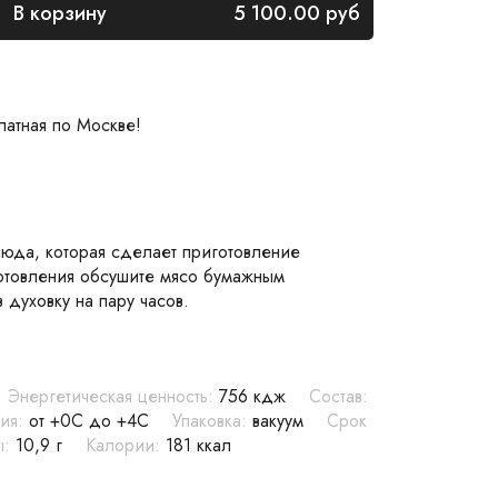
В корзину
5 100.00
руб
латная по Москве!
люда, которая сделает приготовление
отовления обсушите мясо бумажным
 духовку на пару часов.
Энергетическая ценность:
756 кдж
Состав:
ия:
от +0C до +4С
Упаковка:
вакуум
Срок
:
10,9 г
Калории:
181 ккал