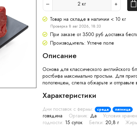
2
кг
Товар на складе в наличии < 10 кг
Проверка 8 авг 2026, 18:33
При заказе от 3500 руб доставка бесп
Производитель: Углече поле
Описание
Основа для классического английского б
ростбифа максимально простым. Для приг
полотенцем, слегка обжарьте и отправьте в
Характеристики
Дни поставок с фермы:
среда
пятница
говядина
Органик:
Да
Условия хранен
годности:
15 суток
Белки:
20,8 г
Жиры