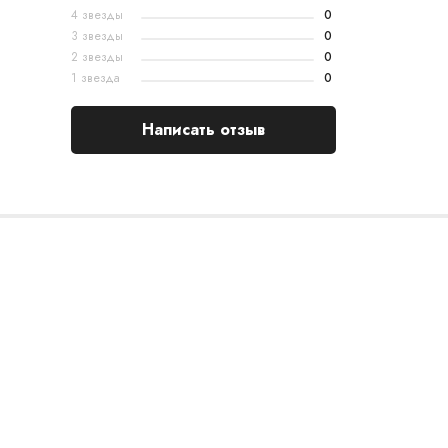
4 звезды
0
3 звезды
0
2 звезды
0
1 звезда
0
Написать отзыв