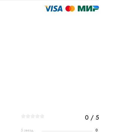
0 / 5
5 звезд
0