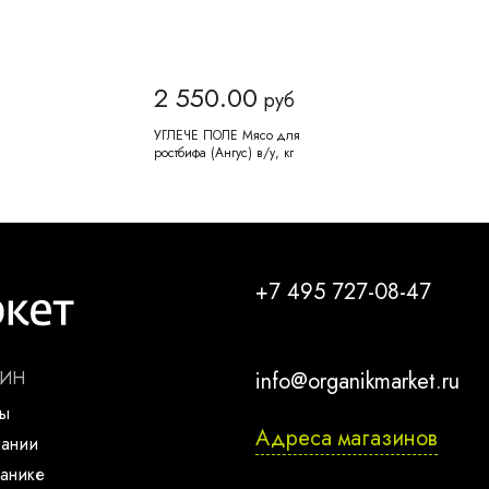
2 550.00
руб
УГЛЕЧЕ ПОЛЕ Мясо для
ростбифа (Ангус) в/у, кг
+7 495 727-08-47
ЗИН
info@organikmarket.ru
ты
Адреса магазинов
пании
анике