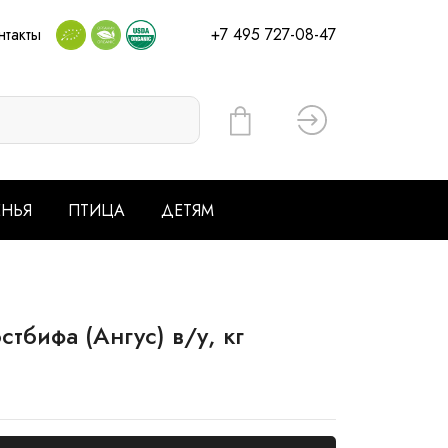
нтакты
+7 495 727-08-47
Вход
ЕНЬЯ
ПТИЦА
ДЕТЯМ
бифа (Ангус) в/у, кг