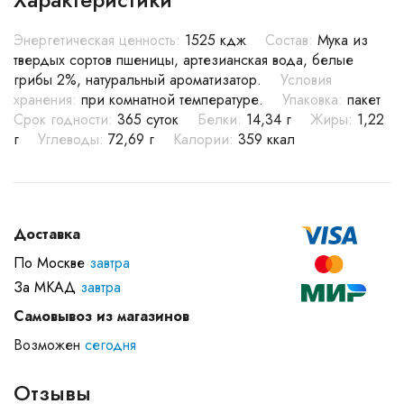
Энергетическая ценность:
1525 кдж
Состав:
Мука из
твердых сортов пшеницы, артезианская вода, белые
грибы 2%, натуральный ароматизатор.
Условия
хранения:
при комнатной температуре.
Упаковка:
пакет
Срок годности:
365 суток
Белки:
14,34 г
Жиры:
1,22
г
Углеводы:
72,69 г
Калории:
359 ккал
Доставка
По Москве
завтра
За МКАД
завтра
Самовывоз из магазинов
Возможен
сегодня
Отзывы