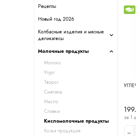
Рецепты
Новый год 2026
Колбасные изделия и мясные
деликатесы
Молочные продукты
Молоко
Угурт
Творог
УГЛЕ
Сметана
Масло
199
Сливки
за 1 
Кисломолочные продукты
Козья продукция