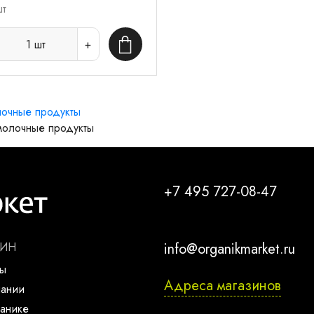
шт
1
шт
В корзину
очные продукты
олочные продукты
+7 495 727-08-47
ЗИН
info@organikmarket.ru
ты
Адреса магазинов
пании
анике