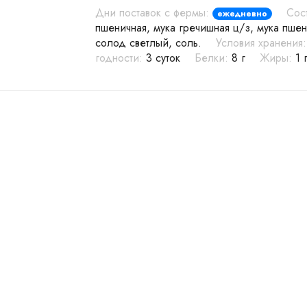
Дни поставок с фермы:
Сос
ежедневно
пшеничная, мука гречишная ц/з, мука пшен
солод светлый, соль.
Условия хранения:
годности:
3 суток
Белки:
8 г
Жиры:
1 