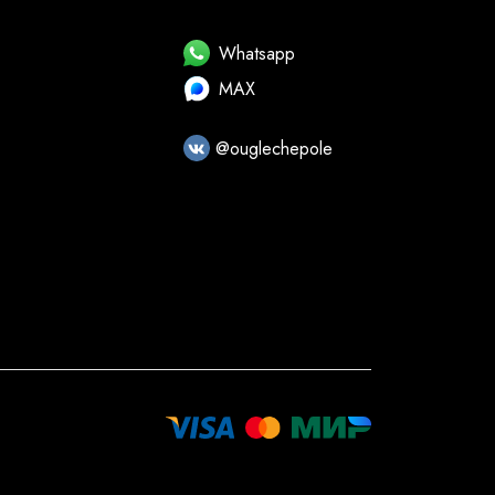
Whatsapp
MAX
@ouglechepole