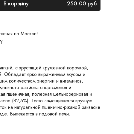
В корзину
250.00
руб
латная по Москве!
RY
ягкий, с хрустящей кружевной корочкой,
й. Обладает ярко выраженным вкусом и
шим количеством энергии и витаминов,
едневного рациона спортсменов и
кая пшеничная, полезная цельнозерновая и
асло (82,5%). Тесто замешивается вручную,
уток на натуральной пшенично-ржаной закваске
оде. Выпекается в подовой печи.