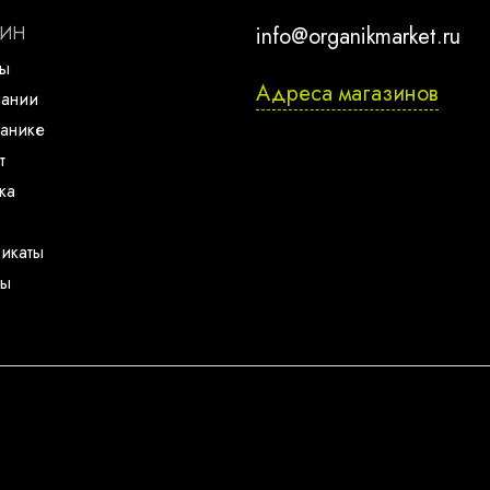
ЗИН
info@organikmarket.ru
ты
Адреса магазинов
пании
анике
т
ка
икаты
ты