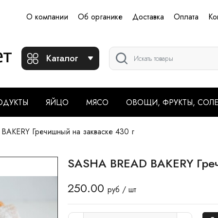
О компании
Об органике
Доставка
Оплата
Ко
Каталог
ОДУКТЫ
ЯЙЦО
МЯСО
ОВОЩИ, ФРУКТЫ, СОЛ
AKERY Гречишный на закваске 430 г
SASHA BREAD BAKERY Греч
250.00
руб / шт