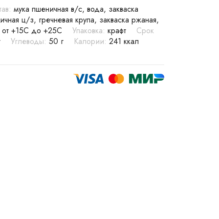
тав:
мука пшеничная в/с, вода, закваска
ичная ц/з, гречневая крупа, закваска ржаная,
от +15С до +25С
Упаковка:
крафт
Срок
г
Углеводы:
50 г
Калории:
241 ккал