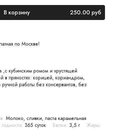
В корзину
250.00
руб
латная по Москве!
 ,с кубинским ромом и хрустящей
 в пряностях: корицей, кориандром,
ручной работы без консервантов, без
в:
Молоко, сливки, паста карамельная
 годности:
365 суток
Белки:
3,5 г
Жиры: