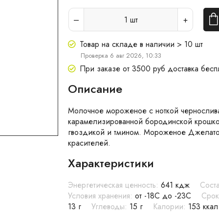
1
шт
Товар на складе в наличии > 10 шт
Проверка 6 авг 2026, 10:33
При заказе от 3500 руб доставка бесп
Описание
Молочное мороженое с ноткой чернослива
карамелизированной бородинской крошкой
гвоздикой и тмином. Мороженое Джелато 
красителей.
Характеристики
Энергетическая ценность:
641 кдж
Соста
Условия хранения:
от -18С до -23С
Срок
13 г
Углеводы:
15 г
Калории:
153 ккал