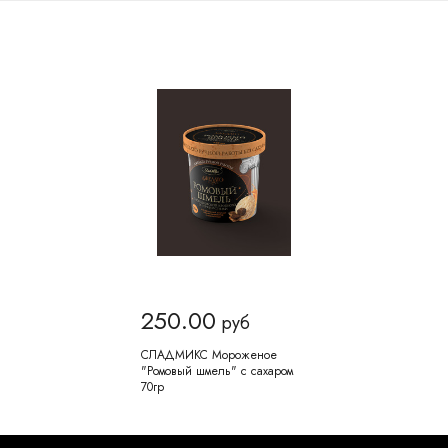
250.00
руб
СЛАДМИКС Мороженое
"Ромовый шмель" с сахаром
70гр