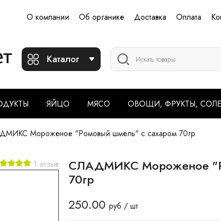
О компании
Об органике
Доставка
Оплата
Ко
Каталог
ОДУКТЫ
ЯЙЦО
МЯСО
ОВОЩИ, ФРУКТЫ, СОЛ
МИКС Мороженое "Ромовый шмель" с сахаром 70гр
СЛАДМИКС Мороженое "Ро
1 отзыв
70гр
250.00
руб / шт