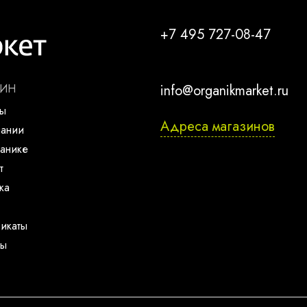
+7 495 727-08-47
ЗИН
info@organikmarket.ru
ты
Адреса магазинов
пании
анике
т
ка
икаты
ты