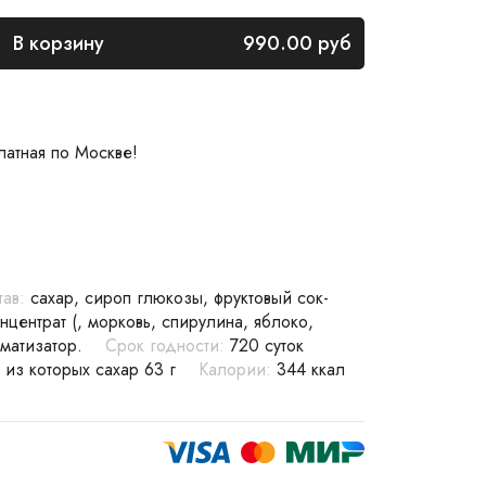
В корзину
990.00
руб
латная по Москве!
тав:
сахар, сироп глюкозы, фруктовый сок-
нцентрат (, морковь, спирулина, яблоко,
оматизатор.
Срок годности:
720 суток
г из которых сахар 63 г
Калории:
344 ккал