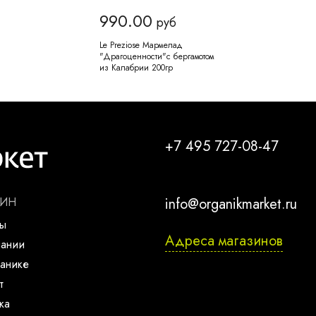
990.00
руб
Le Preziose Мармелад
"Драгоценности"с бергамотом
из Калабрии 200гр
+7 495 727-08-47
ЗИН
info@organikmarket.ru
ты
Адреса магазинов
пании
анике
т
ка