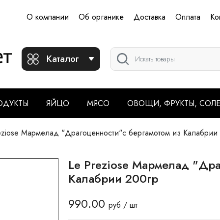
О компании
Об органике
Доставка
Оплата
Ко
Каталог
ОДУКТЫ
ЯЙЦО
МЯСО
ОВОЩИ, ФРУКТЫ, СОЛ
eziose Мармелад "Драгоценности"с бергамотом из Калабрии
Le Preziose Мармелад "Др
Калабрии 200гр
990.00
руб / шт