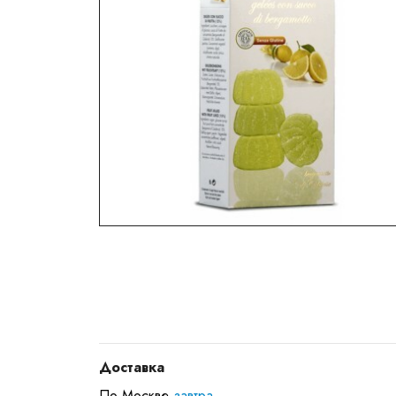
Доставка
По Москве
завтра