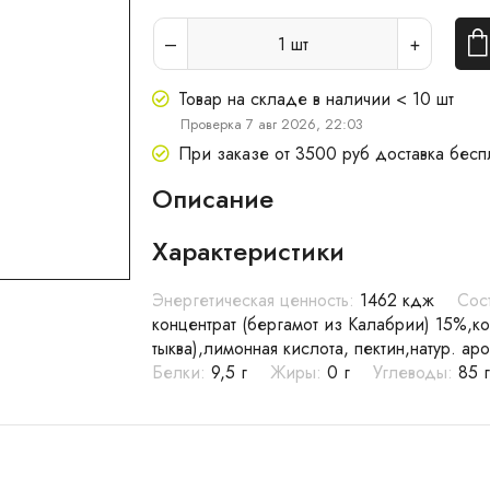
1
шт
Товар на складе в наличии < 10 шт
Проверка 7 авг 2026, 22:03
При заказе от 3500 руб доставка бесп
Описание
Характеристики
Энергетическая ценность:
1462 кдж
Сос
концентрат (бергамот из Калабрии) 15%,ко
тыква),лимонная кислота, пектин,натур. ар
Белки:
9,5 г
Жиры:
0 г
Углеводы:
85 