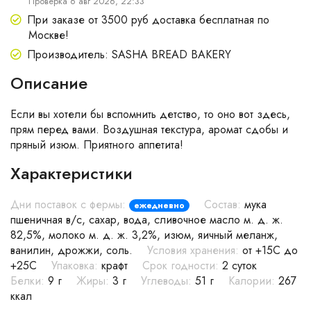
Проверка 6 авг 2026, 22:33
При заказе от 3500 руб доставка бесплатная по
Москве!
Производитель: SASHA BREAD BAKERY
Описание
Если вы хотели бы вспомнить детство, то оно вот здесь,
прям перед вами. Воздушная текстура, аромат сдобы и
пряный изюм. Приятного аппетита!
Характеристики
Дни поставок с фермы:
Состав:
мука
ежедневно
пшеничная в/с, сахар, вода, сливочное масло м. д. ж.
82,5%, молоко м. д. ж. 3,2%, изюм, яичный меланж,
ванилин, дрожжи, соль.
Условия хранения:
от +15С до
+25С
Упаковка:
крафт
Срок годности:
2 суток
Белки:
9 г
Жиры:
3 г
Углеводы:
51 г
Калории:
267
ккал