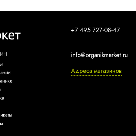
+7 495 727-08-47
ЗИН
info@organikmarket.ru
ты
Адреса магазинов
пании
анике
т
ка
икаты
ты