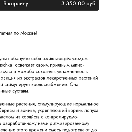
В корзину
3 350.00
руб
латная по Москве!
ауны побалуйте себя оживляющим уходом.
schka освежает своим приятным мятно-
 масла жожоба сохранять увлажнённость
озиция из экстрактов лекарственных растений
и и стимулирует кровоснабжение. Она
нные суставы.
твенные растения, стимулирующие нормальное
 березы и арника, укрепляющий корень лопуха
аслом из хозяйств с контролируемо-
о разработанному нами ритмизированному
 течение этого времени смесь подогревают до