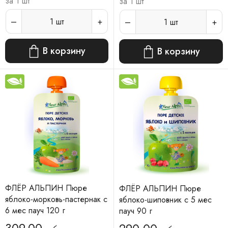
за 1 шт
за 1 шт
1
шт
1
шт
В корзину
В корзину
ФЛЁР АЛЬПИН Пюре
ФЛЁР АЛЬПИН Пюре
яблоко-морковь-пастернак с
яблоко-шиповник с 5 мес
6 мес пауч 120 г
пауч 90 г
309.00