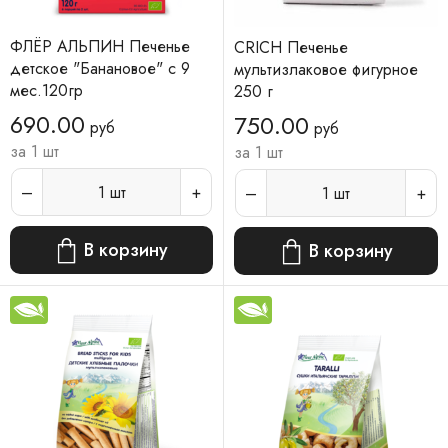
ФЛЁР АЛЬПИН Печенье
CRICH Печенье
детское "Банановое" с 9
мультизлаковое фигурное
мес.120гр
250 г
690.00
750.00
руб
руб
за 1 шт
за 1 шт
1
шт
1
шт
В корзину
В корзину