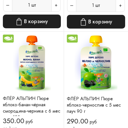
1
шт
1
шт
В корзину
В корзину
ФЛЁР АЛЬПИН Пюре
ФЛЁР АЛЬПИН Пюре
яблоко-банан-чёрная
яблоко-чернослив с 5 мес
смородина-черника с 6 мес
пауч 90 г
пауч 120 г
350.00
290.00
руб
руб