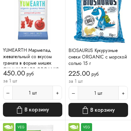
YUMEARTH Мармелад
BIOSAURUS Кукурузные
жевательный со вкусом
снеки ORGANIC с морской
граната в форме мишек
солью 15 г
GUMMY BEARS ORGANIC
450.00
225.00
руб
руб
50 г
за 1 шт
за 1 шт
1
шт
1
шт
В корзину
В корзину
VEG
VEG