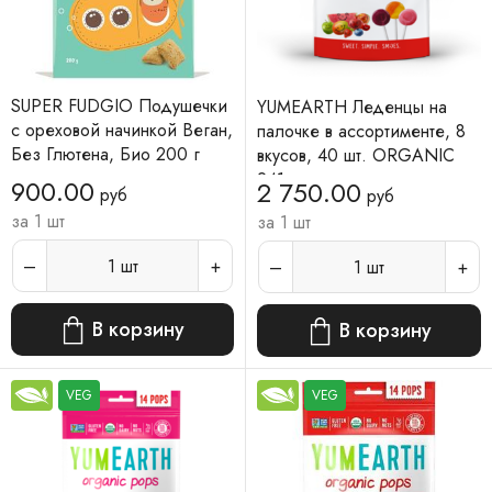
SUPER FUDGIO Подушечки
YUMEARTH Леденцы на
с ореховой начинкой Веган,
палочке в ассортименте, 8
Без Глютена, Био 200 г
вкусов, 40 шт. ORGANIC
241 г
900.00
2 750.00
руб
руб
за 1 шт
за 1 шт
1
шт
1
шт
В корзину
В корзину
VEG
VEG