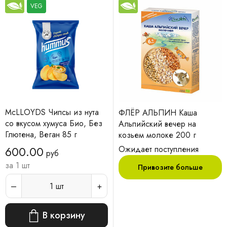
VEG
McLLOYDS Чипсы из нута
ФЛЁР АЛЬПИН Каша
со вкусом хумуса Био, Без
Альпийский вечер на
Глютена, Веган 85 г
козьем молоке 200 г
600.00
Ожидает поступления
руб
за 1 шт
Привозите больше
1
шт
В корзину