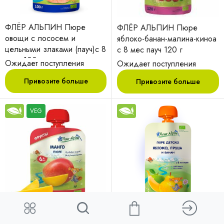
ФЛЁР АЛЬПИН Пюре
ФЛЁР АЛЬПИН Пюре
овощи с лососем и
яблоко-банан-малина-киноа
цельными злаками (пауч)с 8
с 8 мес пауч 120 г
мес. 100гр
Ожидает поступления
Ожидает поступления
Привозите больше
Привозите больше
VEG
ФЛЁР АЛЬПИН Пюре
ФЛЁР АЛЬПИН Пюре