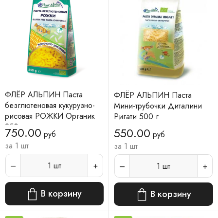
ФЛЁР АЛЬПИН Паста
ФЛЁР АЛЬПИН Паста
безглютеновая кукурузно-
Мини-трубочки Диталини
рисовая РОЖКИ Органик
Ригати 500 г
250 г
750.00
550.00
руб
руб
за 1 шт
за 1 шт
1
шт
1
шт
В корзину
В корзину