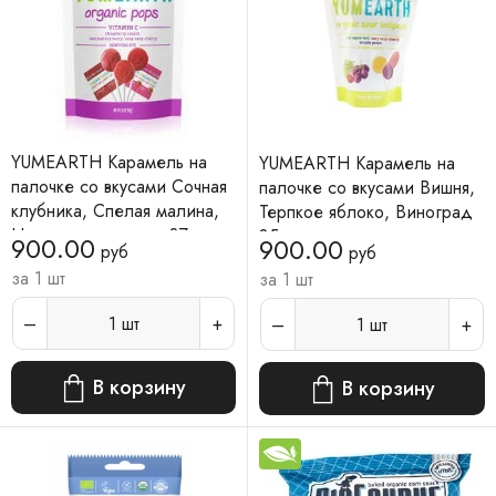
YUMEARTH Карамель на
YUMEARTH Карамель на
палочке со вкусами Сочная
палочке со вкусами Вишня,
клубника, Спелая малина,
Терпкое яблоко, Виноград
Насыщенная вишня 87 г
85 г
900.00
900.00
руб
руб
за 1 шт
за 1 шт
1
шт
1
шт
В корзину
В корзину