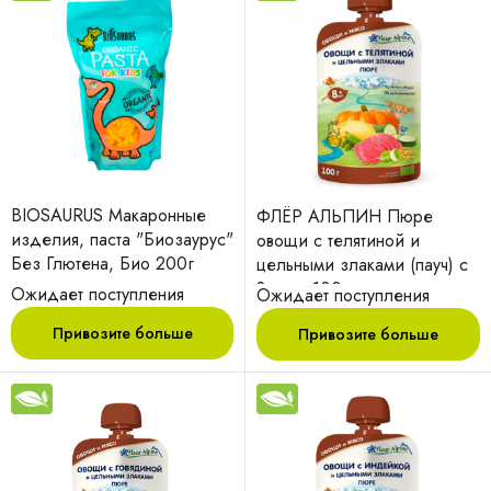
BIOSAURUS Макаронные
ФЛЁР АЛЬПИН Пюре
изделия, паста "Биозаурус"
овощи с телятиной и
Без Глютена, Био 200г
цельными злаками (пауч) с
8 мес. 100гр
Ожидает поступления
Ожидает поступления
Привозите больше
Привозите больше