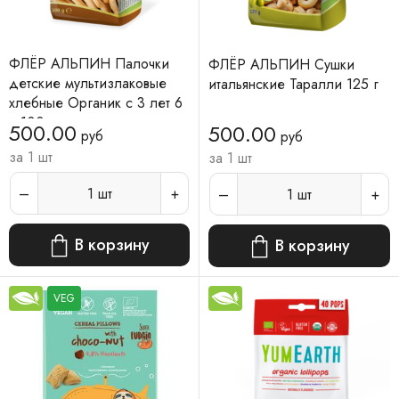
ФЛЁР АЛЬПИН Палочки
ФЛЁР АЛЬПИН Сушки
детские мультизлаковые
итальянские Таралли 125 г
хлебные Органик с 3 лет 6
п 100 г
500.00
500.00
руб
руб
за 1 шт
за 1 шт
1
шт
1
шт
В корзину
В корзину
VEG