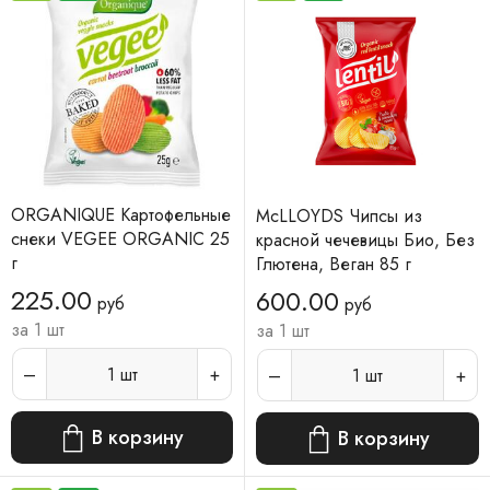
ORGANIQUE Картофельные
McLLOYDS Чипсы из
снеки VEGEE ORGANIC 25
красной чечевицы Био, Без
г
Глютена, Веган 85 г
225.00
600.00
руб
руб
за 1 шт
за 1 шт
1
шт
1
шт
В корзину
В корзину