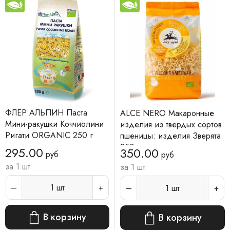
ФЛЁР АЛЬПИН Паста
ALCE NERO Макаронные
Мини-ракушки Коччиолини
изделия из твердых сортов
Ригати ORGANIC 250 г
пшеницы: изделия Зверята
250г
295.00
350.00
руб
руб
за 1 шт
за 1 шт
1
шт
1
шт
В корзину
В корзину