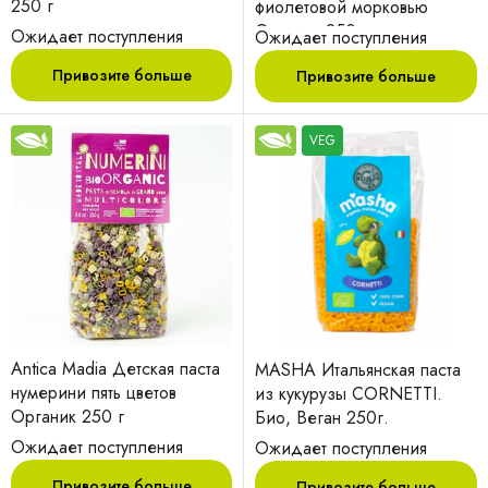
250 г
фиолетовой морковью
Органик 250 г
Ожидает поступления
Ожидает поступления
Привозите больше
Привозите больше
VEG
Antica Madia Детская паста
MASHA Итальянская паста
нумерини пять цветов
из кукурузы CORNETTI.
Органик 250 г
Био, Веган 250г.
Ожидает поступления
Ожидает поступления
Привозите больше
Привозите больше