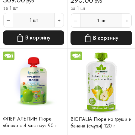
290.00
руб
руб
за 1 шт
за 1 шт
1
шт
1
шт
В корзину
В корзину
ФЛЁР АЛЬПИН Пюре
BIOITALIA Пюре из груши и
яблоко с 4 мес пауч 90 г
банана (смузи) 120 г