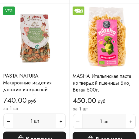
VEG
PASTA NATURA
MASHA Итальянская паста
Макаронные изделия
из твердой пшеницы Био,
детские из красной
Веган 500г.
чечевицы и зёленого
740.00
450.00
руб
руб
горошка ФЕРМА ЧУДЕС
за 1 шт
за 1 шт
250 г
1
шт
1
шт
В корзину