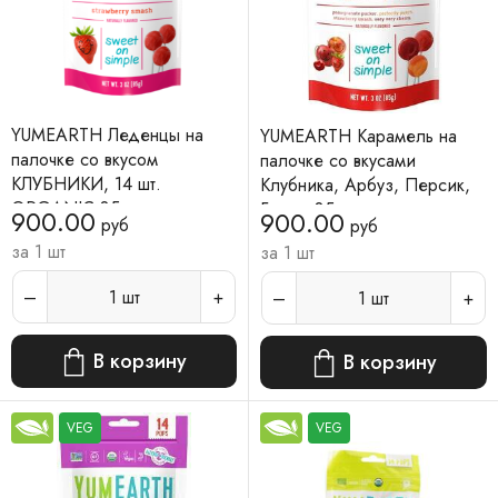
YUMEARTH Леденцы на
YUMEARTH Карамель на
палочке со вкусом
палочке со вкусами
КЛУБНИКИ, 14 шт.
Клубника, Арбуз, Персик,
ORGANIC 85 г
Гранат 85 г
900.00
900.00
руб
руб
за 1 шт
за 1 шт
1
шт
1
шт
В корзину
В корзину
VEG
VEG