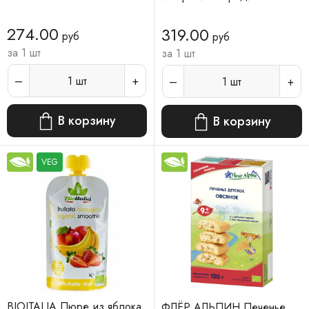
274.00
319.00
руб
руб
за 1 шт
за 1 шт
1
шт
1
шт
В корзину
В корзину
VEG
BIOITALIA Пюре из яблока
ФЛЁР АЛЬПИН Печенье