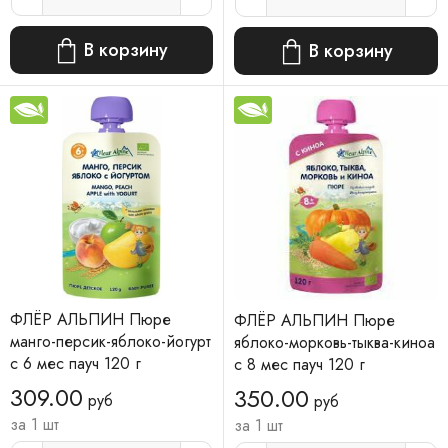
В корзину
В корзину
ФЛЁР АЛЬПИН Пюре
ФЛЁР АЛЬПИН Пюре
манго-персик-яблоко-йогурт
яблоко-морковь-тыква-киноа
с 6 мес пауч 120 г
с 8 мес пауч 120 г
309.00
350.00
руб
руб
за 1 шт
за 1 шт