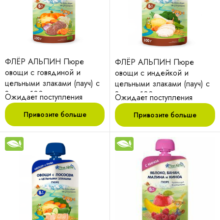
ФЛЁР АЛЬПИН Пюре
ФЛЁР АЛЬПИН Пюре
овощи с говядиной и
овощи с индейкой и
цельными злаками (пауч) с
цельными злаками (пауч) с
8 мес. 100гр
8 мес. 100гр
Ожидает поступления
Ожидает поступления
Привозите больше
Привозите больше