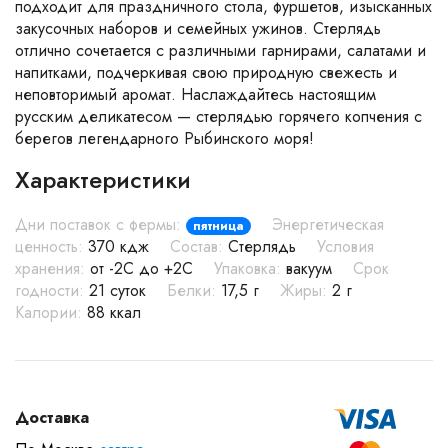
подходит для праздничного стола, фуршетов, изысканных
закусочных наборов и семейных ужинов. Стерлядь
отлично сочетается с различными гарнирами, салатами и
напитками, подчеркивая свою природную свежесть и
неповторимый аромат. Наслаждайтесь настоящим
русским деликатесом — стерлядью горячего копчения с
берегов легендарного Рыбинского моря!
Характеристики
Дни поставок с фермы:
Энергетическая
пятница
ценность:
370 кдж
Состав:
Стерлядь
Условия
хранения:
от -2С до +2С
Упаковка:
вакуум
Срок
годности:
21 суток
Белки:
17,5 г
Жиры:
2 г
Калории:
88 ккал
Доставка