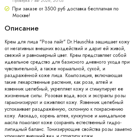
Проверка 7 авг 2026, 20:03
При заказе от 3500 руб доставка бесплатная по
Москве!
Описание
Крем для лица "Роза лайт" Dr.Hauschka защищает кожу
от негативных внешних воздействий и дарит ей живой,
свежий и равномерный цвет. Крем представляет собой
идеальное средство для базисного дневного ухода при
чувствительной, а также нормальной, сухой, и
раздражённой коже лица. Композиция, включающая
такие лекарственные растения, как роза, алтей и
язвенник целебный, укрепляет кожу и стимулирует ее
жизненные силы. Розовая вода, воск и экстракты розы
гармонизируют и оживляют кожу. Язвенник целебный
успокаивает раздражённую, склонную к покраснению
кожу. Авокадо, корень алтея, кунжутное и миндальное
масла помогают коже сохранять естественный гидро-
липидный баланс. Тонизирующие свойства розы заметно
улучшают внешний вид и структуру кожи.