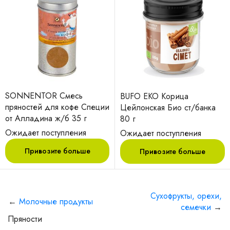
SONNENTOR Смесь
BUFO EKO Корица
пряностей для кофе Специи
Цейлонская Био ст/банка
от Алладина ж/б 35 г
80 г
Ожидает поступления
Ожидает поступления
Привозите больше
Привозите больше
Сухофрукты, орехи,
←
Молочные продукты
семечки
→
Пряности