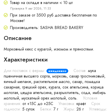
Товар на складе в наличии < 10 шт
Проверка 9 авг 2026, 11:33
При заказе от 3500 руб доставка бесплатная по
Москве!
Производитель: SASHA BREAD BAKERY
Описание
Морковный кекс с курагой, изюмом и пряностями.
Характеристики
Дни поставок с фермы:
Состав:
мука
ежедневно
пшеничная высшего сорта, морковь, сахар тростниковый,
яичный меланж, растительное масло, сахар, помадка
сахарная, грецкий орех, курага, сок апельсина, корица
молотая, цедра апельсина, разрыхлитель, сода, имбирь
молотый, мускатный орех молотый, соль.
Условия
хранения:
от +15С до +25С
Упаковка:
крафт
Срок
годности:
5 суток
Белки:
7 г
Жиры:
26 г
Углеводы: