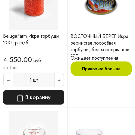
BelugaFarm Икра горбуши
ВОСТОЧНЫЙ БЕРЕГ Икра
200 гр ст/б
зернистая лососёвая
горбуши, без консервантов
125 г
4 550.00
Ожидает поступления
руб
за 1 шт
Привозите больше
1
шт
В корзину