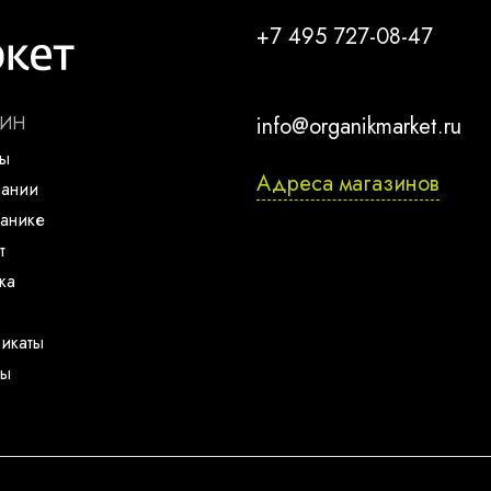
+7 495 727-08-47
ЗИН
info@organikmarket.ru
ты
Адреса магазинов
пании
анике
т
ка
икаты
ты