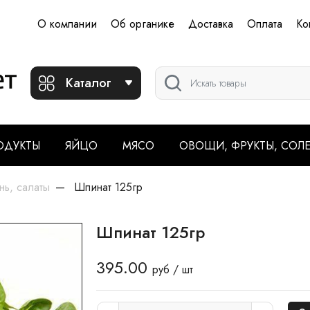
О компании
Об органике
Доставка
Оплата
Ко
Каталог
ОДУКТЫ
ЯЙЦО
МЯСО
ОВОЩИ, ФРУКТЫ, СОЛ
нь, салаты
Шпинат 125гр
Шпинат 125гр
395.00
руб / шт