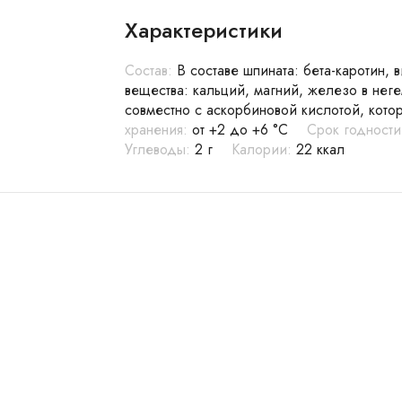
Характеристики
Состав:
В составе шпината: бета-каротин, 
вещества: кальций, магний, железо в нег
совместно с аскорбиновой кислотой, котор
хранения:
от +2 до +6 °С
Срок годности
Углеводы:
2 г
Калории:
22 ккал