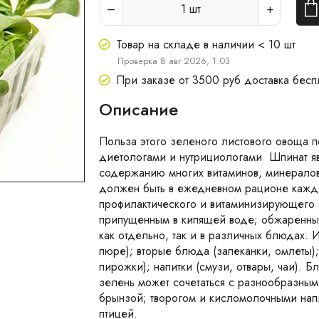
1
шт
Товар на складе в наличии < 10 шт
Проверка 8 авг 2026, 1:03
При заказе от 3500 руб доставка бесп
Описание
Польза этого зеленого листового овоща 
диетологами и нутрициологами Шпинат я
содержанию многих витаминов, минералов,
должен быть в ежедневном рационе каждо
профилактического и витаминизирующего с
припущенным в кипящей воде; обжаренным
как отдельно, так и в различных блюдах. И
пюре); вторые блюда (запеканки, омлеты);
пирожки); напитки (смузи, отвары, чаи). Б
зелень может сочетаться с разнообразны
брынзой; творогом и кисломолочными нап
птицей.