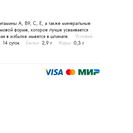
витамины А, В9, С, Е, а также минеральные
емовой форме, которое лучше усваивается
ая в избытке имеется в шпинате.
Условия
:
14 суток
Белки:
2,9 г
Жиры:
0,3 г