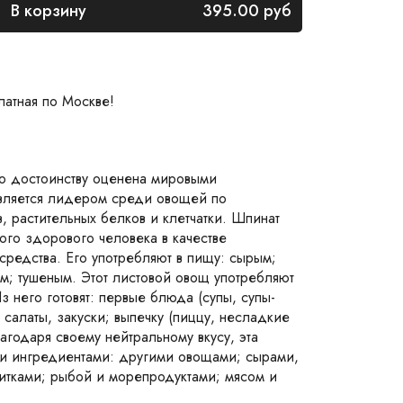
В корзину
395.00
руб
латная по Москве!
по достоинству оценена мировыми
вляется лидером среди овощей по
 растительных белков и клетчатки. Шпинат
го здорового человека в качестве
редства. Его употребляют в пищу: сырым;
; тушеным. Этот листовой овощ употребляют
з него готовят: первые блюда (супы, супы-
 салаты, закуски; выпечку (пиццу, несладкие
лагодаря своему нейтральному вкусу, эта
ми ингредиентами: другими овощами; сырами,
итками; рыбой и морепродуктами; мясом и