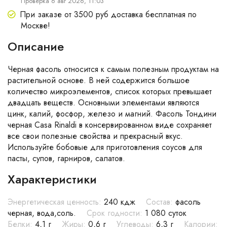
Проверка 6 авг 2026, 11:03
При заказе от 3500 руб доставка бесплатная по
Москве!
Описание
Черная фасоль относится к самым полезным продуктам на
растительной основе. В ней содержится большое
количество микроэлементов, список которых превышает
двадцать веществ. Основными элементами являются
цинк, калий, фосфор, железо и магний. Фасоль Тондини
черная Casa Rinaldi в консервированном виде сохраняет
все свои полезные свойства и прекрасный вкус.
Используйте бобовые для приготовления соусов для
пасты, супов, гарниров, салатов.
Характеристики
Энергетическая ценность:
240 кдж
Состав:
фасоль
черная, вода,соль.
Срок годности:
1 080 суток
Белки:
4,1 г
Жиры:
0,6 г
Углеводы:
6,3 г
Калории: