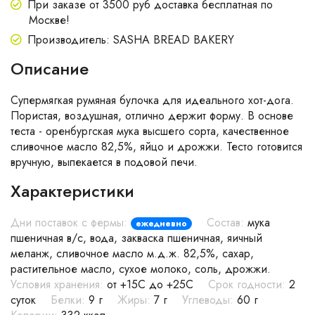
При заказе от 3500 руб доставка бесплатная по
Москве!
Производитель: SASHA BREAD BAKERY
Описание
Супермягкая румяная булочка для идеального хот-дога.
Пористая, воздушная, отлично держит форму. В основе
теста - оренбургская мука высшего сорта, качественное
сливочное масло 82,5%, яйцо и дрожжи. Тесто готовится
вручную, выпекается в подовой печи.
Характеристики
Дни поставок с фермы:
Состав:
мука
ежедневно
пшеничная в/с, вода, закваска пшеничная, яичный
меланж, сливочное масло м.д.ж. 82,5%, сахар,
растительное масло, сухое молоко, соль, дрожжи.
Условия хранения:
от +15С до +25С
Срок годности:
2
суток
Белки:
9 г
Жиры:
7 г
Углеводы:
60 г