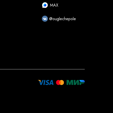
MAX
@ouglechepole