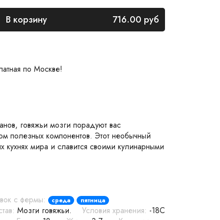
В корзину
716.00
руб
латная по Москве!
анов, говяжьи мозги порадуют вас
ом полезных компонентов. Этот необычный
их кухнях мира и славится своими кулинарными
вок с фермы:
среда
пятница
тав:
Мозги говяжьи.
Условия хранения:
-18С