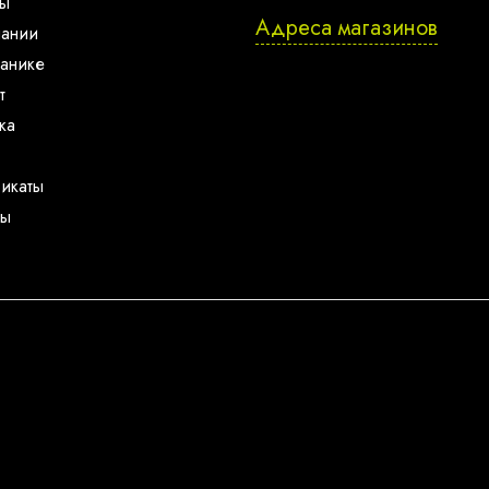
ты
Адреса магазинов
пании
анике
т
ка
икаты
ты