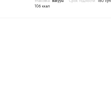
Упаковка:
вакуум
Срок годности:
180 су
106 ккал