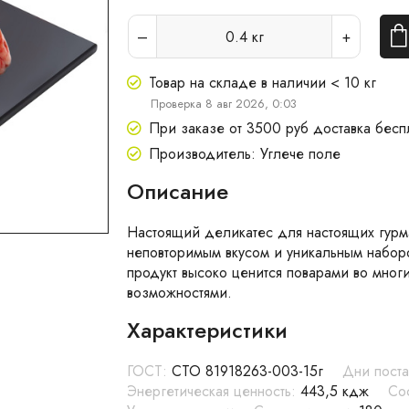
0.4
кг
Товар на складе в наличии < 10 кг
Проверка 8 авг 2026, 0:03
При заказе от 3500 руб доставка бесп
Производитель: Углече поле
Описание
Настоящий деликатес для настоящих гурм
неповторимым вкусом и уникальным набор
продукт высоко ценится поварами во мног
возможностями.
Характеристики
ГОСТ:
СТО 81918263-003-15г
Дни поста
Энергетическая ценность:
443,5 кдж
Сос