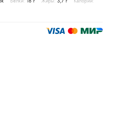
ток
Белки:
18 г
Жиры:
3,7 г
Калории: