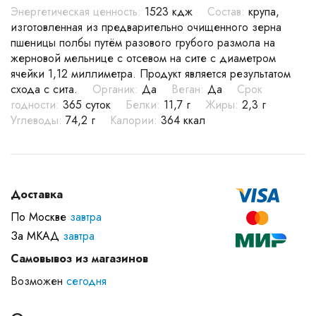
Энергетическая ценность:
1523 кдж
Состав:
крупа,
изготовленная из предварительно очищенного зерна
пшеницы полбы путём разового грубого размола на
жерновой мельнице с отсевом на сите с диаметром
ячейки 1,12 миллиметра. Продукт является результатом
схода с сита.
Органик:
Да
Веган:
Да
Срок
годности:
365 суток
Белки:
11,7 г
Жиры:
2,3 г
Углеводы:
74,2 г
Калории:
364 ккал
Доставка
По Москве
завтра
За МКАД
завтра
Самовывоз из магазинов
Возможен
сегодня