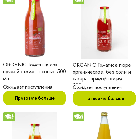
ORGANIC Томатный сок,
ORGANIC Томатное пюре
прямой отжим, с солью 500
органическое, без соли и
мл
сахара, прямой отжим
500мл
Ожидает поступления
Ожидает поступления
Привозите больше
Привозите больше