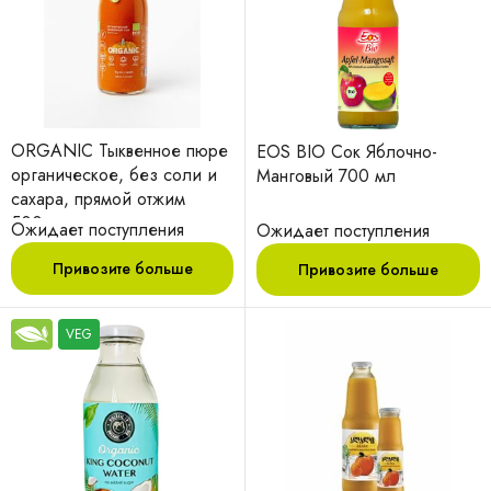
ORGANIC Тыквенное пюре
EOS BIO Сок Яблочно-
органическое, без соли и
Манговый 700 мл
сахара, прямой отжим
500мл
Ожидает поступления
Ожидает поступления
Привозите больше
Привозите больше
VEG