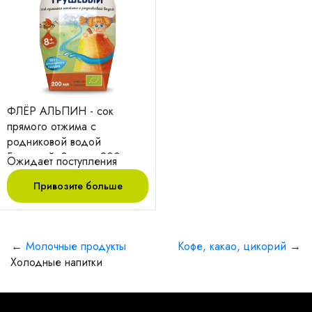
ФЛЁР АЛЬПИН - сок
прямого отжима с
родниковой водой
Грушевый, 8 мес., 200гр
Ожидает поступления
Привозите больше
←
Молочные продукты
Кофе, какао, цикорий
→
Холодные напитки