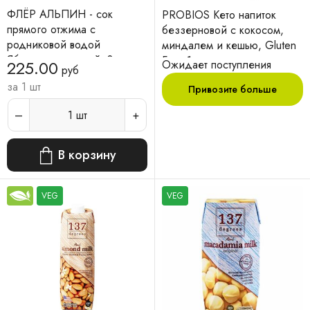
ФЛЁР АЛЬПИН - сок
PROBIOS Кето напиток
прямого отжима с
беззерновой с кокосом,
родниковой водой
миндалем и кешью, Gluten
Яблочно-вишневый, 8 мес.,
Free 1л.
225.00
Ожидает поступления
руб
200гр
за 1 шт
Привозите больше
1
шт
В корзину
VEG
VEG