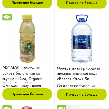
Привозите больше
Привозите больше
PROBIOS Напиток на
Минеральная природная
основе белого чая со
питьевая столовая вода
вкусом лайма, Organic,
«Власов Ключ» 5л.
Gluten Free, 500 мл.
Ожидает поступления
Ожидает поступления
Привозите больше
Привозите больше