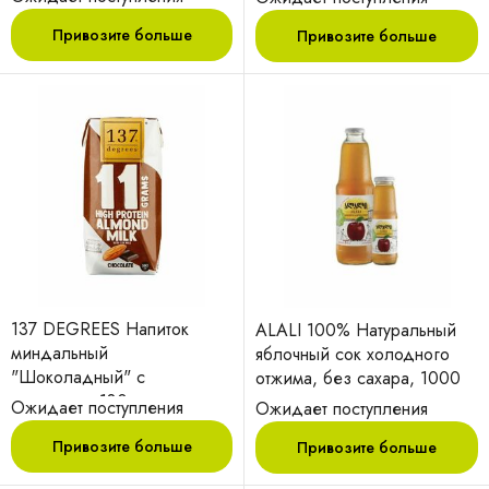
Привозите больше
Привозите больше
137 DEGREES Напиток
ALALI 100% Натуральный
миндальный
яблочный сок холодного
"Шоколадный" с
отжима, без сахара, 1000
протеином 180 мл
мл
Ожидает поступления
Ожидает поступления
Привозите больше
Привозите больше