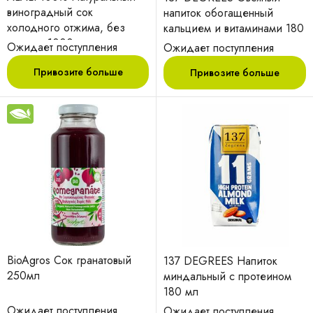
виноградный сок
напиток обогащенный
холодного отжима, без
кальцием и витаминами 180
сахара, 1000 мл
мл
Ожидает поступления
Ожидает поступления
Привозите больше
Привозите больше
BioAgros Сок гранатовый
137 DEGREES Напиток
250мл
миндальный с протеином
180 мл
Ожидает поступления
Ожидает поступления