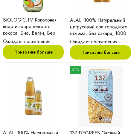
BIOLOGIC.TV Кокосовая
ALALI 100% Натуральный
вода из королевского
цитрусовый сок холодного
кокоса. Био, Веган, Без
отжима, без сахара, 1000
Глютена 350г.
мл
Ожидает поступления
Ожидает поступления
Привозите больше
Привозите больше
VEG
ALALI 100% Натуральный
137 DEGREES Овсяный