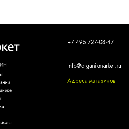
+7 495 727-08-47
ЗИН
info@organikmarket.ru
ты
Адреса магазинов
пании
анике
т
ка
икаты