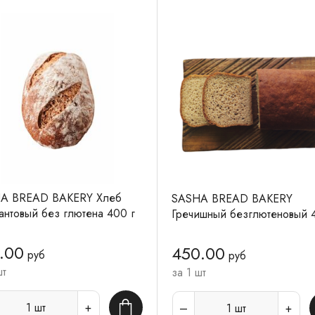
A BREAD BAKERY Хлеб
SASHA BREAD BAKERY
нтовый без глютена 400 г
Гречишный безглютеновый 
.00
450.00
руб
руб
шт
за 1 шт
1
шт
1
шт
В корзину