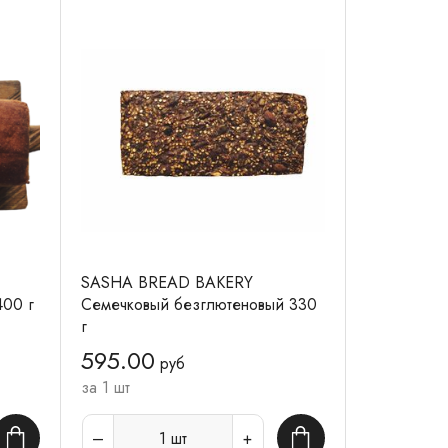
SASHA BREAD BAKERY
400 г
Семечковый безглютеновый 330
г
595.00
руб
за 1 шт
1
шт
В корзину
В корзину