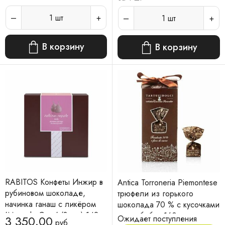
1
шт
1
шт
В корзину
В корзину
RABITOS Конфеты Инжир в
Antica Torroneria Piemontese
рубиновом шоколаде,
трюфели из горького
начинка ганаш с ликёром
шоколада 70 % с кусочками
'Marc de Cava' (8 шт.) 142 г
какао-бобов 160 г.
3 350.00
Ожидает поступления
руб