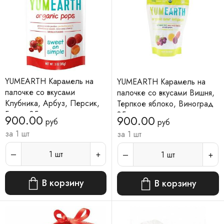
YUMEARTH Карамель на
YUMEARTH Карамель на
палочке со вкусами
палочке со вкусами Вишня,
Клубника, Арбуз, Персик,
Терпкое яблоко, Виноград
Гранат 85 г
85 г
900.00
900.00
руб
руб
за 1 шт
за 1 шт
1
шт
1
шт
В корзину
В корзину