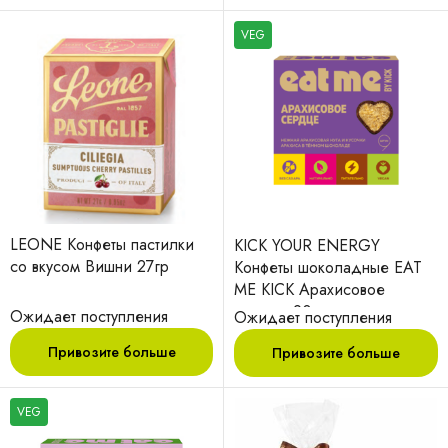
VEG
LEONE Конфеты пастилки
KICK YOUR ENERGY
со вкусом Вишни 27гр
Конфеты шоколадные EAT
ME KICK Арахисовое
сердце 90гр
Ожидает поступления
Ожидает поступления
Привозите больше
Привозите больше
VEG