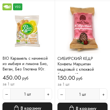
VEG
BIO Карамель с начинкой
СИБИРСКИЙ КЕДР
из имбиря и лимона Био,
Конфеты Марципан
Веган, Без Глютена 90г.
кедровый с клюквой
батончик 40 г
450.00
150.00
руб
руб
за 1 шт
за 1 шт
1
шт
1
шт
В корзину
В корзину