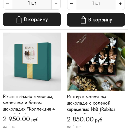
1
шт
1
шт
В корзину
В корзину
Rikisima инжир в чёрном,
Инжир в молочном
молочном и белом
шоколаде с соленой
шоколадах "Коллекция 4
карамелью №8 (Rabitos
вкуса" (8шт)
royale milk 142 g)
2 950.00
2 850.00
руб
руб
за 1 шт
за 1 шт