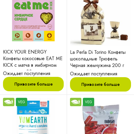
KICK YOUR ENERGY
La Perla Di Torino Конфеты
Конфеты кокосовые EAT ME
шоколадные Трюфель
KICK с матча в имбирном
Черная жемчужина 200 г
шоколаде 90гр
Ожидает поступления
Ожидает поступления
Привозите больше
Привозите больше
VEG
VEG