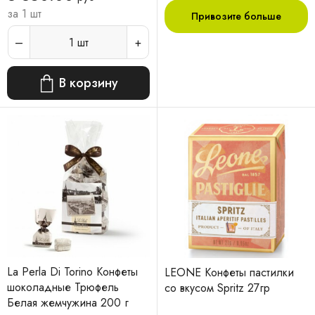
за 1 шт
Привозите больше
1
шт
В корзину
La Perla Di Torino Конфеты
LEONE Конфеты пастилки
шоколадные Трюфель
со вкусом Spritz 27гр
Белая жемчужина 200 г