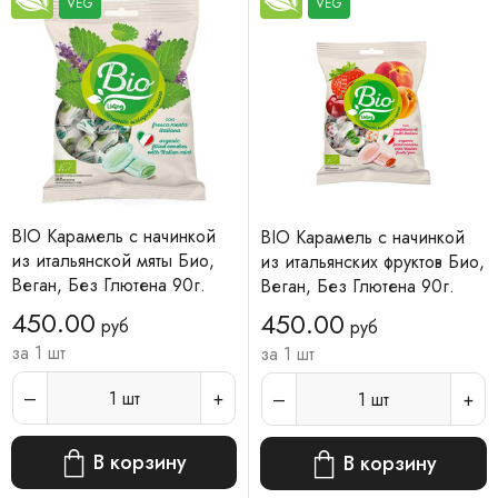
VEG
VEG
BIO Карамель с начинкой
BIO Карамель с начинкой
из итальянской мяты Био,
из итальянских фруктов Био,
Веган, Без Глютена 90г.
Веган, Без Глютена 90г.
450.00
450.00
руб
руб
за 1 шт
за 1 шт
1
шт
1
шт
В корзину
В корзину