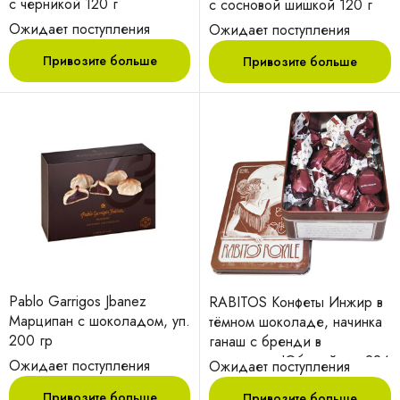
с черникой 120 г
с сосновой шишкой 120 г
Ожидает поступления
Ожидает поступления
Привозите больше
Привозите больше
Pablo Garrigos Jbanez
RABITOS Конфеты Инжир в
Марципан с шоколадом, уп.
тёмном шоколаде, начинка
200 гр
ганаш с бренди в
метал.кор. Юбилейные 224
Ожидает поступления
Ожидает поступления
г, 14 конфет
Привозите больше
Привозите больше