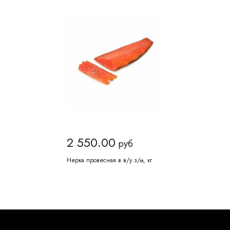
2 550.00
руб
Нерка провесная в в/у з/м, кг