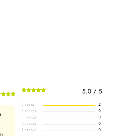
5.0 / 5
5 звезд
2
4 звезды
0
в
3 звезды
0
2 звезды
0
1 звезда
0
ть