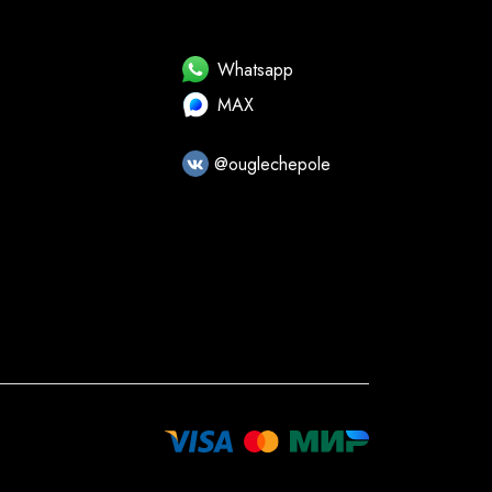
Whatsapp
MAX
@ouglechepole