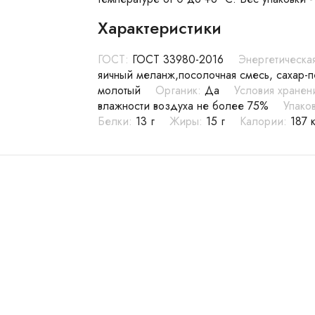
Характеристики
ГОСТ:
ГОСТ 33980-2016
Энергетическая
яичный меланж,посолочная смесь, сахар-п
молотый
Органик:
Да
Условия хранен
влажности воздуха не более 75%
Упаков
Белки:
13 г
Жиры:
15 г
Калории:
187 