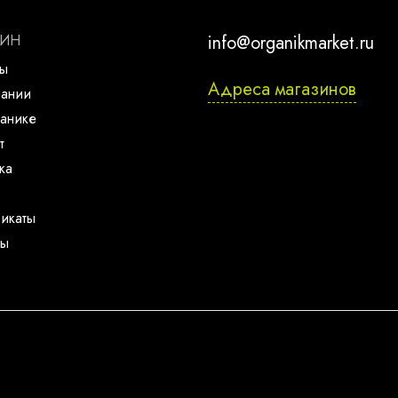
ЗИН
info@organikmarket.ru
ты
Адреса магазинов
пании
анике
т
ка
икаты
ты