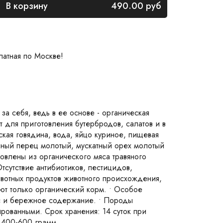
В корзину
490.00
руб
латная по Москве!
за себя, ведь в ее основе - органическая
т для приготовления бутербродов, салатов и в
еская говядина, вода, яйцо куриное, пищевая
ерный перец молотый, мускатный орех молотый
овлены из органического мяса травяного
Отсутствие антибиотиков, пестицидов,
животных продуктов животного происхождения,
ют только органический корм. • Особое
с и бережное содержание. • Породы
рованными. Срок хранения: 14 суток при
- 400-600 грамм