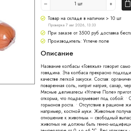
1
шт
Товар на складе в наличии > 10 шт
Проверка 7 авг 2026, 13:33
При заказе от 3500 руб доставка бесп
Производитель: Углече поле
Описание
Название колбасы «Говяжья» говорит само 
говядина. Эта колбаса прекрасно подходи
качестве легкой закуски. Состав: органич
поваренная соль, нитрит натрия, сахар, ч
Мясные деликатесы «Углече Поле» пригот
откорма, что подразумевает под собой: • 
гормонов роста. • Отсутствие в рационе 
например, костной муки. Животные получа
отношение к животным – свободный выпа
животных не должны быть генно-модифици
температуре от 0 до +6 °С. Вес упаковки 