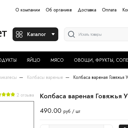
О компании
Об органике
Доставка
Оплата
Ко
Каталог
ОДУКТЫ
ЯЙЦО
МЯСО
ОВОЩИ, ФРУКТЫ, СОЛ
ликатесы
Колбасы вареные
Колбаса вареная Говяжья
Колбаса вареная Говяжья
2 отзыва
490.00
руб / шт