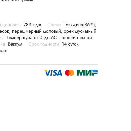
 ценность:
783 кдж
Состав:
Говядина(86%),
есок, перец черный молотый, орех мускатный
ия:
Температура от 0 до 6С , относительной
ка:
Ваккум
Срок годности:
14 суток
ккал