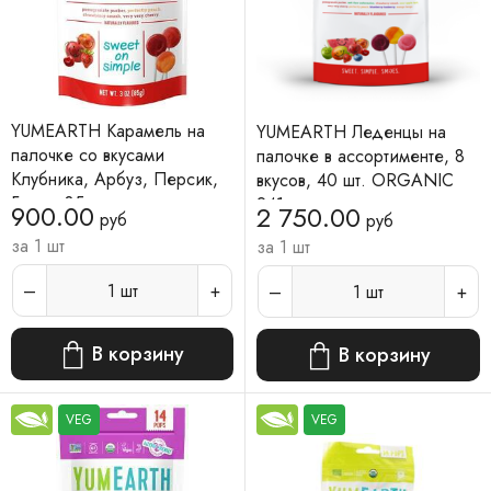
YUMEARTH Карамель на
YUMEARTH Леденцы на
палочке со вкусами
палочке в ассортименте, 8
Клубника, Арбуз, Персик,
вкусов, 40 шт. ORGANIC
Гранат 85 г
241 г
900.00
2 750.00
руб
руб
за 1 шт
за 1 шт
1
шт
1
шт
В корзину
В корзину
VEG
VEG