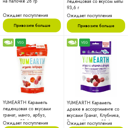
на палочке 28 гр
леденцовая со вкусом мяты
93,6 г
Ожидает поступления
Ожидает поступления
Привозите больше
Привозите больше
VEG
VEG
YUMEARTH Карамель
YUMEARTH Карамель
леденцовая со вкусами
драже в ассортименте со
гранат, манго, арбуз,
вкусами Гранат, Клубника,
персик. 93,6 г
Вишня, Черника 93,6 г
Ожидает поступления
Ожидает поступления