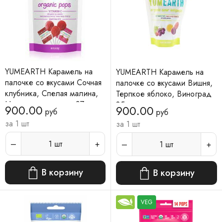
YUMEARTH Карамель на
YUMEARTH Карамель на
палочке со вкусами Сочная
палочке со вкусами Вишня,
клубника, Спелая малина,
Терпкое яблоко, Виноград
Насыщенная вишня 87 г
85 г
900.00
900.00
руб
руб
за 1 шт
за 1 шт
1
шт
1
шт
В корзину
В корзину
VEG