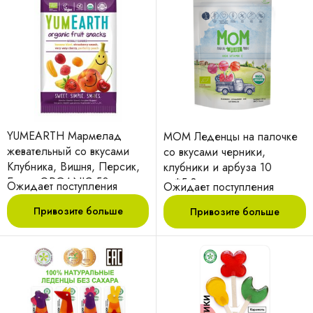
YUMEARTH Мармелад
МОМ Леденцы на палочке
жевательный со вкусами
со вкусами черники,
Клубника, Вишня, Персик,
клубники и арбуза 10
Банан ORGANIC 50 г
шт*5,8
Ожидает поступления
Ожидает поступления
Привозите больше
Привозите больше