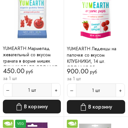
YUMEARTH Мармелад
YUMEARTH Леденцы на
жевательный со вкусом
палочке со вкусом
граната в форме мишек
КЛУБНИКИ, 14 шт.
GUMMY BEARS ORGANIC
ORGANIC 85 г
450.00
900.00
руб
руб
50 г
за 1 шт
за 1 шт
1
шт
1
шт
В корзину
В корзину
VEG