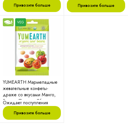
Привозите больше
Привозите больше
VEG
YUMEARTH Мармеладные
жевательные конфеты-
драже со вкусами Манго,
Гранат, Персик, Яблоко
Ожидает поступления
ORGANIC 50 г
Привозите больше