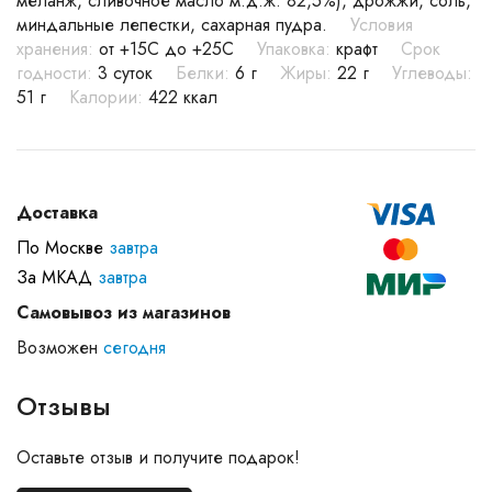
меланж, сливочное масло м.д.ж. 82,5%), дрожжи, соль,
миндальные лепестки, сахарная пудра.
Условия
хранения:
от +15С до +25С
Упаковка:
крафт
Срок
годности:
3 суток
Белки:
6 г
Жиры:
22 г
Углеводы:
51 г
Калории:
422 ккал
Доставка
По Москве
завтра
За МКАД
завтра
Самовывоз из магазинов
Возможен
сегодня
Отзывы
Оставьте отзыв и получите подарок!