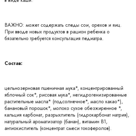
в виде каши.
ВАЖНО: может содержать следы сои, орехов и яиц.
При вводе новых продуктов в рацион ребенка о
бязательно требуется консультация педиатра.
Состав:
цельнозерновая пшеничная мука*, концентрированный
яблочный сок*, рисовая мука*, негидрогенизированные
растительные масла* (подсолнечное*, масло какао*),
банановый порошок*, молоко сухое обезжиренное *,
кальция карбонат, разрыхлитель (гидрокарбонат натрия),
натуральный ароматизатор (банан), витамин B1,
антиокислитель (концентрат смеси токоферолов).