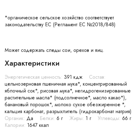
*органическое сельское хозяйство соответствует
законодательству ЕС (Регламент ЕС №2018/848)
Может содержать следы сои, орехов и яиц.
Характеристики
Энергетическая ценность:
391 кдж
Состав:
цельнозерновая пшеничная мука*, концентрированный
яблочный сок*, рисовая мука*, негидрогенизированные
растительные масла* (подсолнечное*, масло какао*),
банановый порошок*, молоко сухое обезжиренное *,
кальция карбонат, разрыхлитель (гидрокарбонат натрия)
Органик:
Да
Белки:
6 г
Жиры:
1 г
Углеводы:
66 г
Калории:
1647 ккал