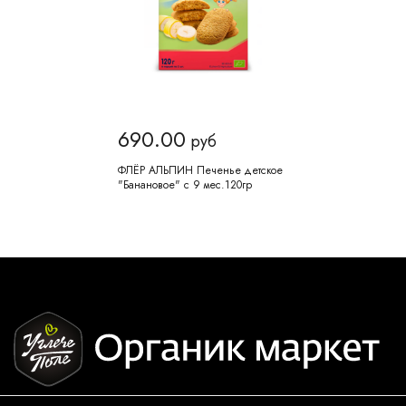
690.00
руб
ФЛЁР АЛЬПИН Печенье детское
"Банановое" с 9 мес.120гр