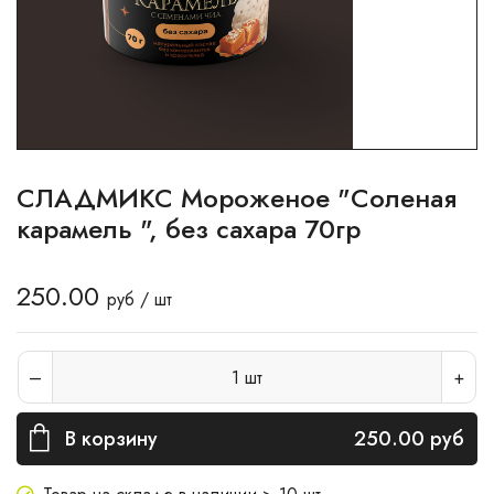
СЛАДМИКС Мороженое "Соленая
карамель ", без сахара 70гр
250.00
руб / шт
1
шт
В корзину
250.00
руб