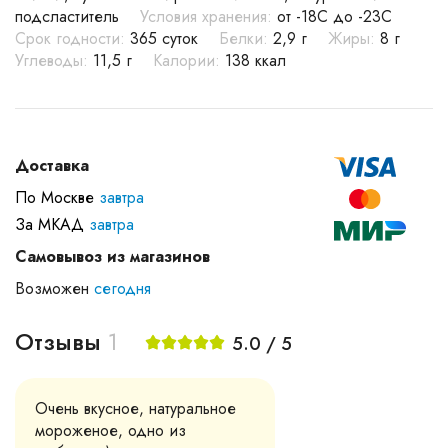
подсластитель
Условия хранения:
от -18С до -23С
Срок годности:
365 суток
Белки:
2,9 г
Жиры:
8 г
Углеводы:
11,5 г
Калории:
138 ккал
Доставка
По Москве
завтра
За МКАД
завтра
Самовывоз из магазинов
Возможен
сегодня
Отзывы
1
5.0 / 5
Очень вкусное, натуральное
мороженое, одно из