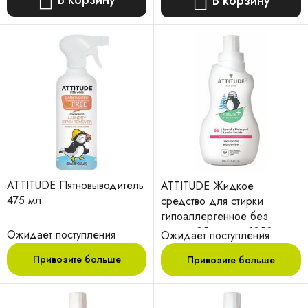
В корзину
ATTITUDE Пятновыводитель
ATTITUDE Жидкое
475 мл
средство для стирки
гипоаллергенное без
запаха 35 стирок 1050 мл
Ожидает поступления
Ожидает поступления
Привозите больше
Привозите больше