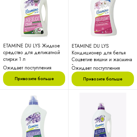
ETAMINE DU LYS Жидкое
ETAMINE DU LYS
средство для деликатной
Кондиционер для белья
стирки 1 л
Соцветие вишни и жасмина
1 л
Ожидает поступления
Ожидает поступления
Привозите больше
Привозите больше