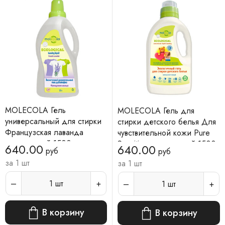
MOLECOLA Гель
MOLECOLA Гель для
универсальный для стирки
стирки детского белья Для
Французская лаванда
чувствительной кожи Pure
экологичный 1500 мл
Sensitive экологичный 1500
640.00
640.00
руб
руб
мл
за 1 шт
за 1 шт
1
шт
1
шт
В корзину
В корзину