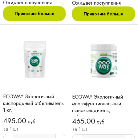
экологичный 1500 мл
Mountain Plum экологичный
Ожидает поступления
Ожидает поступления
1000 мл
Привозите больше
Привозите больше
ECOWAY Экологичный
ECOWAY Экологичный
кислородный отбеливатель
многофункциональный
1 кг.
пятновыводитель,
отбеливатель, очиститель
495.00
465.00
руб
руб
500 г.
за 1 шт
за 1 шт