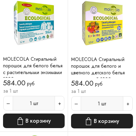
MOLECOLA Стиральный
MOLECOLA Стиральный
порошок для белого белья
порошок для белого и
с растительными энзимами
цветного детского белья
1200 г
экологичный 1200 г
584.00
584.00
руб
руб
за 1 шт
за 1 шт
1
шт
1
шт
В корзину
В корзину