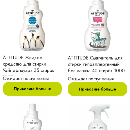
ATTITUDE Жидкое
ATTITUDE Смягчитель для
средство для стирки
стирки гипоаллергенный
Уайлдфлауэрз 35 стирок
без запаха 40 стирок 1000
1050 мл
мл
Ожидает поступления
Ожидает поступления
Привозите больше
Привозите больше