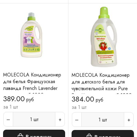
MOLECOLA Кондиционер
MOLECOLA Кондиционер
для белья Французская
для детского белья для
лаванда French Lavender
чувствительной кожи Pure
экологичный 1000 мл
Sensitive экологичный 1000
389.00
384.00
руб
руб
мл
за 1 шт
за 1 шт
1
шт
1
шт
В корзину