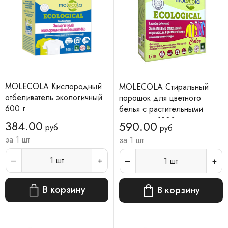
MOLECOLA Кислородный
MOLECOLA Стиральный
отбеливатель экологичный
порошок для цветного
600 г
белья с растительными
энзимами 1200 г
384.00
590.00
руб
руб
за 1 шт
за 1 шт
1
шт
1
шт
В корзину
В корзину