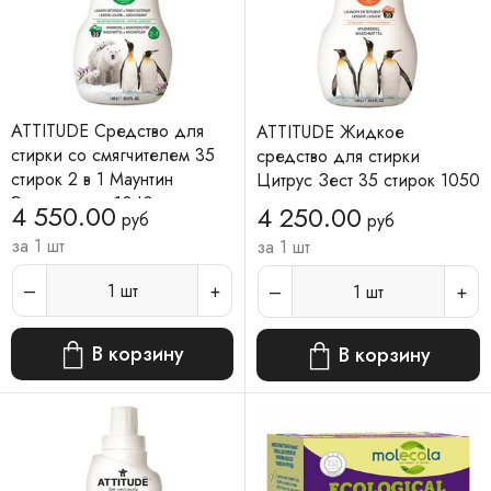
ATTITUDE Средство для
ATTITUDE Жидкое
стирки со смягчителем 35
средство для стирки
стирок 2 в 1 Маунтин
Цитрус Зест 35 стирок 1050
Эссеншиалз 1040 мл
мл
4 550.00
4 250.00
руб
руб
за 1 шт
за 1 шт
1
шт
1
шт
В корзину
В корзину