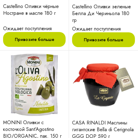
Castellino Оливки чёрныe
Castellino Оливки зеленые
Ностранe в маслe 180 г
Белла Ди Чериньола 180
гр
Ожидает поступления
Ожидает поступления
Привозите больше
Привозите больше
MONINI Оливки с
CASA RINALDI Маслины
косточкой Sant’Agostino
гигантские Bella di Cerignola
BIO/ORGANIC, пак. 150 г
GGG DOP 590 г