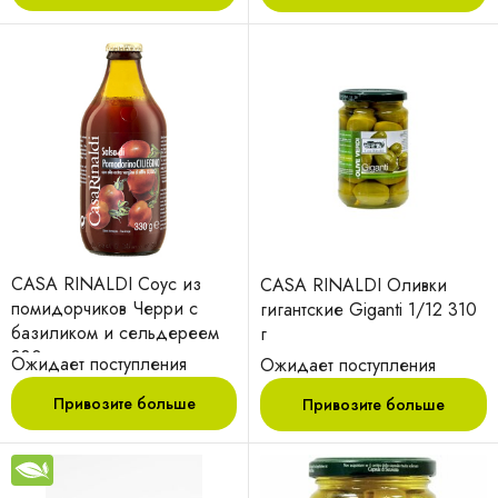
CASA RINALDI Соус из
CASA RINALDI Оливки
помидорчиков Черри с
гигантские Giganti 1/12 310
базиликом и сельдереем
г
330 г
Ожидает поступления
Ожидает поступления
Привозите больше
Привозите больше