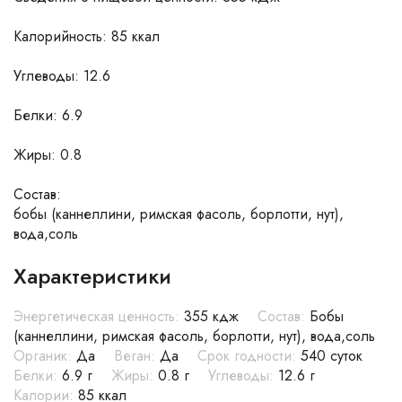
Калорийность: 85 ккал
Углеводы: 12.6
Белки: 6.9
Жиры: 0.8
Состав:
бобы (каннеллини, римская фасоль, борлотти, нут),
вода,соль
Характеристики
Энергетическая ценность:
355 кдж
Состав:
Бобы
(каннеллини, римская фасоль, борлотти, нут), вода,соль
Органик:
Да
Веган:
Да
Срок годности:
540 суток
Белки:
6.9 г
Жиры:
0.8 г
Углеводы:
12.6 г
Калории:
85 ккал